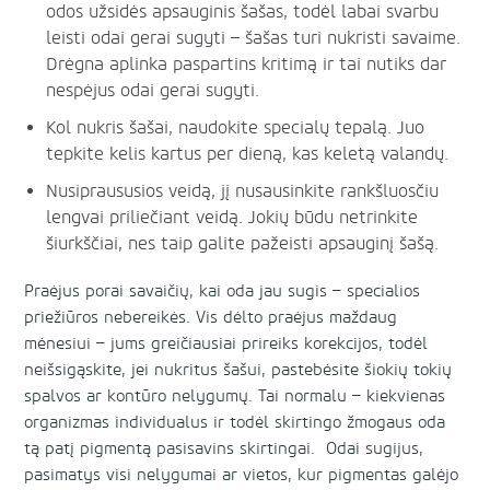
odos užsidės apsauginis šašas, todėl labai svarbu
leisti odai gerai sugyti – šašas turi nukristi savaime.
Drėgna aplinka paspartins kritimą ir tai nutiks dar
nespėjus odai gerai sugyti.
Kol nukris šašai, naudokite specialų tepalą. Juo
tepkite kelis kartus per dieną, kas keletą valandų.
Nusipraususios veidą, jį nusausinkite rankšluosčiu
lengvai priliečiant veidą. Jokių būdu netrinkite
šiurkščiai, nes taip galite pažeisti apsauginį šašą.
Praėjus porai savaičių, kai oda jau sugis – specialios
priežiūros nebereikės. Vis dėlto praėjus maždaug
mėnesiui – jums greičiausiai prireiks korekcijos, todėl
neišsigąskite, jei nukritus šašui, pastebėsite šiokių tokių
spalvos ar kontūro nelygumų. Tai normalu – kiekvienas
organizmas individualus ir todėl skirtingo žmogaus oda
tą patį pigmentą pasisavins skirtingai. Odai sugijus,
pasimatys visi nelygumai ar vietos, kur pigmentas galėjo