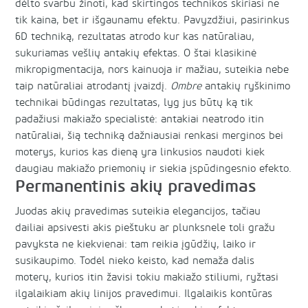
dėlto svarbu žinoti, kad skirtingos technikos skiriasi ne
tik kaina, bet ir išgaunamu efektu. Pavyzdžiui, pasirinkus
6D techniką, rezultatas atrodo kur kas natūraliau,
sukuriamas vešlių antakių efektas. O štai klasikinė
mikropigmentacija, nors kainuoja ir mažiau, suteikia nebe
taip natūraliai atrodantį įvaizdį.
Ombre
antakių ryškinimo
technikai būdingas rezultatas, lyg jus būtų ką tik
padažiusi makiažo specialistė: antakiai neatrodo itin
natūraliai, šią techniką dažniausiai renkasi merginos bei
moterys, kurios kas dieną yra linkusios naudoti kiek
daugiau makiažo priemonių ir siekia įspūdingesnio efekto.
Permanentinis akių pravedimas
Juodas akių pravedimas suteikia elegancijos, tačiau
dailiai apsivesti akis pieštuku ar plunksnele toli gražu
pavyksta ne kiekvienai: tam reikia įgūdžių, laiko ir
susikaupimo. Todėl nieko keisto, kad nemaža dalis
moterų, kurios itin žavisi tokiu makiažo stiliumi, ryžtasi
ilgalaikiam akių linijos pravedimui. Ilgalaikis kontūras