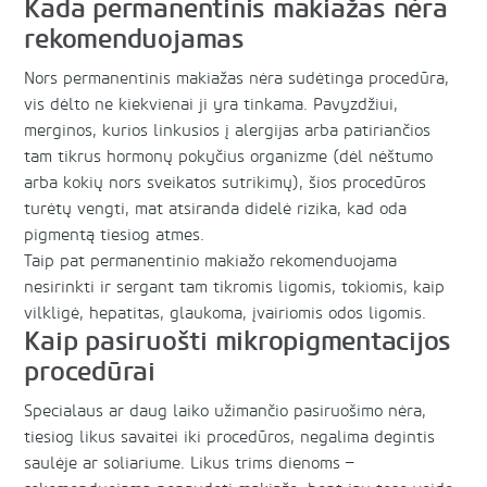
Kada permanentinis makiažas nėra
rekomenduojamas
Nors permanentinis makiažas nėra sudėtinga procedūra,
vis dėlto ne kiekvienai ji yra tinkama. Pavyzdžiui,
merginos, kurios linkusios į alergijas arba patiriančios
tam tikrus hormonų pokyčius organizme (dėl nėštumo
arba kokių nors sveikatos sutrikimų), šios procedūros
turėtų vengti, mat atsiranda didelė rizika, kad oda
pigmentą tiesiog atmes.
Taip pat permanentinio makiažo rekomenduojama
nesirinkti ir sergant tam tikromis ligomis, tokiomis, kaip
vilkligė, hepatitas, glaukoma, įvairiomis odos ligomis.
Kaip pasiruošti mikropigmentacijos
procedūrai
Specialaus ar daug laiko užimančio pasiruošimo nėra,
tiesiog likus savaitei iki procedūros, negalima degintis
saulėje ar soliariume. Likus trims dienoms –