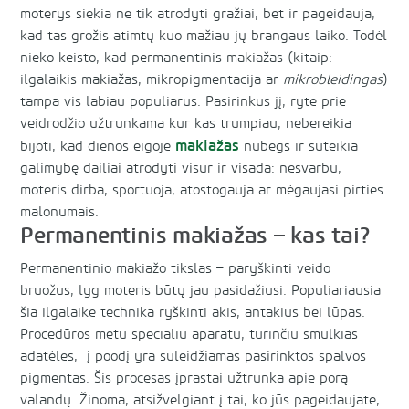
moterys siekia ne tik atrodyti gražiai, bet ir pageidauja,
kad tas grožis atimtų kuo mažiau jų brangaus laiko. Todėl
nieko keisto, kad permanentinis makiažas (kitaip:
ilgalaikis makiažas, mikropigmentacija ar
mikrobleidingas
)
tampa vis labiau populiarus. Pasirinkus jį, ryte prie
veidrodžio užtrunkama kur kas trumpiau, nebereikia
makiažas
bijoti, kad dienos eigoje
nubėgs ir suteikia
galimybę dailiai atrodyti visur ir visada: nesvarbu,
moteris dirba, sportuoja, atostogauja ar mėgaujasi pirties
malonumais.
Permanentinis makiažas – kas tai?
Permanentinio makiažo tikslas – paryškinti veido
bruožus, lyg moteris būtų jau pasidažiusi. Populiariausia
šia ilgalaike technika ryškinti akis, antakius bei lūpas.
Procedūros metu specialiu aparatu, turinčiu smulkias
adatėles, į poodį yra suleidžiamas pasirinktos spalvos
pigmentas. Šis procesas įprastai užtrunka apie porą
valandų. Žinoma, atsižvelgiant į tai, ko jūs pageidaujate,