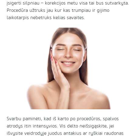
įsigerti silpniau – korekcijos metu visa tai bus sutvarkyta.
Procedūra užtruks jau kur kas trumpiau ir gijimo
laikotarpis nebetruks kelias savaites.
Svarbu paminėti, kad iš karto po procedūros, spalvos
atrodys itin intensyvios. Vis dėlto neišsigąskite, jei
išvysite veidrodyje juodus antakius ar ryškiai raudonas