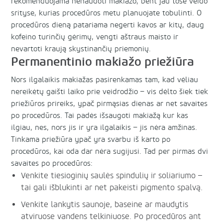
rekomenduojama nenaudoti makiažo, bent jau tose veido
srityse, kurias procedūros metu planuojate tobulinti. O
procedūros dieną patariama negerti kavos ar kitų, daug
kofeino turinčių gėrimų, vengti aštraus maisto ir
nevartoti kraują skystinančių priemonių.
Permanentinio makiažo priežiūra
Nors ilgalaikis makiažas pasirenkamas tam, kad vėliau
nereikėtų gaišti laiko prie veidrodžio – vis dėlto šiek tiek
priežiūros prireiks, ypač pirmąsias dienas ar net savaites
po procedūros. Tai padės išsaugoti makiažą kur kas
ilgiau, nes, nors jis ir yra ilgalaikis – jis nėra amžinas.
Tinkama priežiūra ypač yra svarbu iš karto po
procedūros, kai oda dar nėra sugijusi. Tad per pirmas dvi
savaites po procedūros:
Venkite tiesioginių saulės spindulių ir soliariumo –
tai gali išblukinti ar net pakeisti pigmento spalvą.
Venkite lankytis saunoje, baseine ar maudytis
atviruose vandens telkiniuose. Po procedūros ant