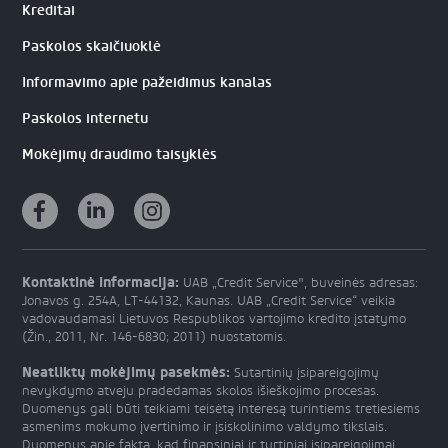
Kreditai
Paskolos skaičiuoklė
Informavimo apie pažeidimus kanalas
Paskolos internetu
Mokėjimų draudimo taisyklės
Kontaktinė informacija:
UAB „Credit Service", buveinės adresas:
Jonavos g. 254A, LT-44132, Kaunas. UAB „Credit Service“ veikia
vadovaudamasi Lietuvos Respublikos vartojimo kredito įstatymo
(Žin., 2011, Nr. 146-6830; 2011) nuostatomis.
Neatliktų mokėjimų pasekmės:
Sutartinių įsipareigojimų
nevykdymo atveju pradedamas skolos išieškojimo procesas.
Duomenys gali būti teikiami teisėtą interesą turintiems tretiesiems
asmenims mokumo įvertinimo ir įsiskolinimo valdymo tikslais.
Duomenys apie faktą, kad finansiniai ir turtiniai įsipareigojimai