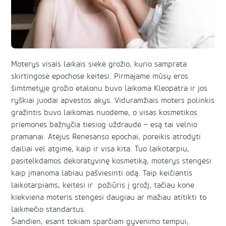
Moterys visais laikais siekė grožio, kurio samprata
skirtingose epochose keitėsi. Pirmajame mūsų eros
šimtmetyje grožio etalonu buvo laikoma Kleopatra ir jos
ryškiai juodai apvestos akys. Viduramžiais moters polinkis
gražintis buvo laikomas nuodėme, o visas kosmetikos
priemones bažnyčia tiesiog uždraudė – esą tai velnio
pramanai. Atėjus Renesanso epochai, poreikis atrodyti
dailiai vėl atgimė, kaip ir visa kita. Tuo laikotarpiu,
pasitelkdamos dekoratyvinę kosmetiką, moterys stengėsi
kaip įmanoma labiau pašviesinti odą. Taip keičiantis
laikotarpiams, keitėsi ir požiūris į grožį, tačiau kone
kiekviena moteris stengėsi daugiau ar mažiau atitikti to
laikmečio standartus.
Šiandien, esant tokiam sparčiam gyvenimo tempui,