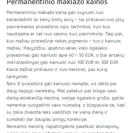
Permanentinio makiažo kainos
Permanentinio makiažo kaina gali svyruoti nuo
keliasdešimt iki kelių šimtų eurų – tai priklauso nuo jūsų
pasirenkamos procedūros tipo, technikos, kuri bus
naudojama ar net nuo salono, kurį pasirinksite. Taip pat,
kuo mažiau procedūrai reikės pigmento – tuo ji kainuos
mažiau. Pavyzdžiui, apatinio akies voko ilgalaikis
pravedimas gali kainuoti apie 40 – 50 EUR, o štai antakių
mikrobleidingas
gali kainuoti nuo 100 EUR iki 300 EUR.
Kaina dažnai priklauso ir nuo meistrės, pas kurią
lankysitės.
Nors ši procedūra gali kainuoti nemažai, vis dėlto per
daug taupyti nereikėtų. Mat patekus pas blogai savo
darbą atliekančią meistrę, vietoje ilgalaikio grožio, galite
nemenkai susigadinti savo nuotaiką, o blogiausia tai, kad
su tokia išvaizda teks vaikščioti ne vieną dieną ir
sumokėti dar daugiau pinigų korekcijai.
Renkantis meistrę, nepatingėkite paieškoti atsiliepimų,