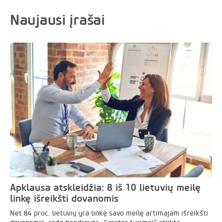
Naujausi įrašai
Apklausa atskleidžia: 8 iš 10 lietuvių meilę
linkę išreikšti dovanomis
Net 84 proc. lietuvių yra linkę savo meilę artimajam išreikšti