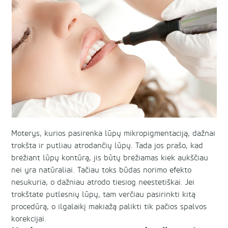
Moterys, kurios pasirenka lūpų mikropigmentaciją, dažnai
trokšta ir putliau atrodančių lūpų. Tada jos prašo, kad
brėžiant lūpų kontūrą, jis būtų brėžiamas kiek aukščiau
nei yra natūraliai. Tačiau toks būdas norimo efekto
nesukuria, o dažniau atrodo tiesiog neestetiškai. Jei
trokštate putlesnių lūpų, tam verčiau pasirinkti kitą
procedūrą, o ilgalaikį makiažą palikti tik pačios spalvos
korekcijai.