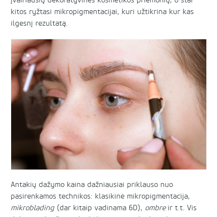
įvairiausių dekoratyvinės kosmetikos priemonių, o štai
kitos ryžtasi mikropigmentacijai, kuri užtikrina kur kas
ilgesnį rezultatą.
Antakių dažymo kaina dažniausiai priklauso nuo
pasirenkamos technikos: klasikinė mikropigmentacija,
mikroblading
(dar kitaip vadinama 6D),
ombre
ir t.t. Vis