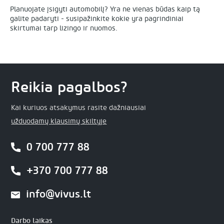
Planuojate įsigyti automobilį? Yra ne vienas būdas kaip tą
galite padaryti - susipažinkite kokie yra pagrindiniai
skirtumai tarp lizingo ir nuomos.
Reikia pagalbos?
Kai kuriuos atsakymus rasite dažniausiai
užduodamų klausimų skiltyje
0 700 777 88
+370 700 777 88
info@vivus.lt
Darbo laikas