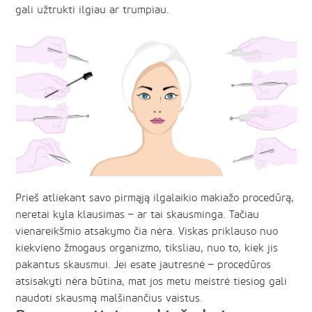
gali užtrukti ilgiau ar trumpiau.
Prieš atliekant savo pirmąją ilgalaikio makiažo procedūrą,
neretai kyla klausimas – ar tai skausminga. Tačiau
vienareikšmio atsakymo čia nėra. Viskas priklauso nuo
kiekvieno žmogaus organizmo, tiksliau, nuo to, kiek jis
pakantus skausmui. Jei esate jautresnė – procedūros
atsisakyti nėra būtina, mat jos metu meistrė tiesiog gali
naudoti skausmą malšinančius vaistus.