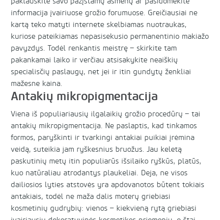
paklauskite savo pažįstamų asmenų ar pasidomėkite
informacija įvairiuose grožio forumuose. Greičiausiai ne
kartą teko matyti internete skelbiamas nuotraukas,
kuriose pateikiamas nepasisekusio permanentinio makiažo
pavyzdys. Todėl renkantis meistrę – skirkite tam
pakankamai laiko ir verčiau atsisakykite neaiškių
specialisčių paslaugų, net jei ir itin gundytų ženkliai
mažesne kaina.
Antakių mikropigmentacija
Viena iš populiariausių ilgalaikių grožio procedūrų – tai
antakių mikropigmentacija. Ne paslaptis, kad tinkamos
formos, paryškinti ir tvarkingi antakiai puikiai įrėmina
veidą, suteikia jam ryškesnius bruožus. Jau keletą
paskutinių metų itin populiarūs išsilaiko ryškūs, platūs,
kuo natūraliau atrodantys plaukeliai. Deja, ne visos
dailiosios lyties atstovės yra apdovanotos būtent tokiais
antakiais, todėl ne maža dalis moterų griebiasi
kosmetinių gudrybių: vienos – kiekvieną rytą griebiasi