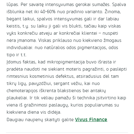
lūpas. Per savaitę intensyvumas gerokai sumažės. Spalva
išblunka net iki 40-60% nuo pradinio varianto. Žinoma,
bėgant laikui, spalvos intensyvumas gali ir dar labiau
keistis, t.y. su laiku ji gali vis blukti, tačiau kaip viskas
vyks konkrečiu atveju ar konkrečiai klientei – nuspėti
nėra įmanoma. Viskas priklauso nuo kiekvieno žmogaus
individualiai: nuo natūralios odos pigmentacijos, odos
tipo ir t.t.
Įdomus faktas, kad mikropigmentacija buvo išrasta ir
pradėta naudoti ne siekiant moteris pagražinti, o paslėpti
rimtesnius kosmetinius defektus, atsiradusius dėl tam
tikrų ligų, pavyzdžiui, sergant vėžiu, kai nuo
chemoterapijos iškrenta blakstienos bei antakių
plaukeliai. Ir tik vėliau pamažu ši technika įsitvirtino kaip
viena iš gražinimosi paslaugų, kurios populiarumas su
kiekviena diena vis didėja.
Vivus Finance
Daugiau naujienų skaityti galite
.