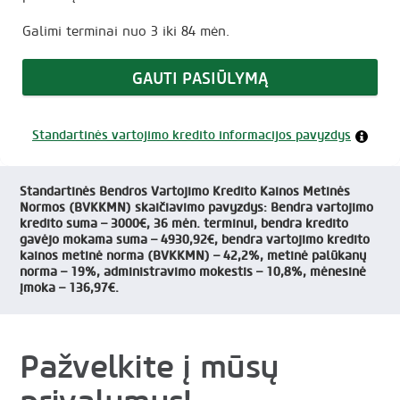
Galimi terminai nuo 3 iki 84 mėn.
GAUTI PASIŪLYMĄ
Standartinės vartojimo kredito informacijos pavyzdys
Standartinės Bendros Vartojimo Kredito Kainos Metinės
Normos (BVKKMN) skaičiavimo pavyzdys: Bendra vartojimo
kredito suma – 3000€, 36 mėn. terminui, bendra kredito
gavėjo mokama suma – 4930,92€, bendra vartojimo kredito
kainos metinė norma (BVKKMN) – 42,2%, metinė palūkanų
norma – 19%, administravimo mokestis – 10,8%, mėnesinė
įmoka – 136,97€.
Pažvelkite į mūsų