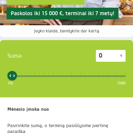
Paskolos iki 15 000 €, terminai iki 7 metų!
Įvyko klaida, bandykite dar kartą
Suma
€
100
15000
Mėnesio įmoka nuo
Pasirinkite sumą, o terminą pasiūlysime įvertinę
paraišką