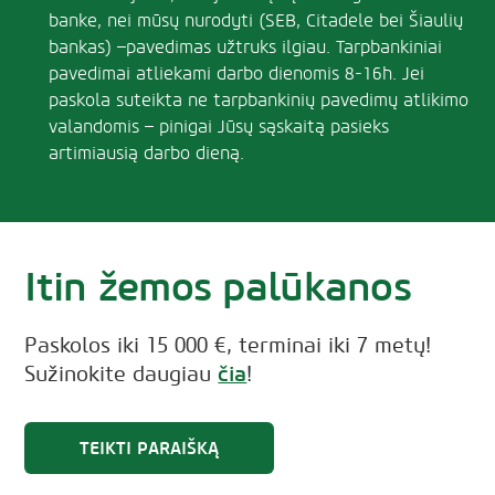
banke, nei mūsų nurodyti (SEB, Citadele bei Šiaulių
bankas) –pavedimas užtruks ilgiau. Tarpbankiniai
pavedimai atliekami darbo dienomis 8-16h. Jei
paskola suteikta ne tarpbankinių pavedimų atlikimo
valandomis – pinigai Jūsų sąskaitą pasieks
artimiausią darbo dieną.
Itin žemos
palūkanos
Paskolos iki 15 000 €, terminai iki 7 metų!
čia
Sužinokite daugiau
!
TEIKTI PARAIŠKĄ