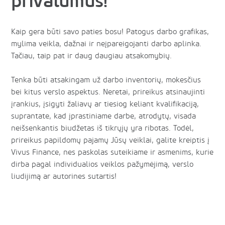
privalumus!
Kaip gera būti savo paties bosu! Patogus darbo grafikas,
mylima veikla, dažnai ir neįpareigojanti darbo aplinka.
Tačiau, taip pat ir daug daugiau atsakomybių.
Tenka būti atsakingam už darbo inventorių, mokesčius
bei kitus verslo aspektus. Neretai, prireikus atsinaujinti
įrankius, įsigyti žaliavų ar tiesiog keliant kvalifikaciją,
suprantate, kad įprastiniame darbe, atrodytų, visada
neišsenkantis biudžetas iš tikrųjų yra ribotas. Todėl,
prireikus papildomų pajamų Jūsų veiklai, galite kreiptis į
Vivus Finance, nes paskolas suteikiame ir asmenims, kurie
dirba pagal individualios veiklos pažymėjimą, verslo
liudijimą ar autorines sutartis!