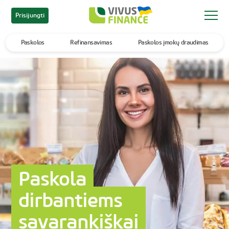
Prisijungti
Paskolos
Refinansavimas
Paskolos įmokų draudimas
Paskola
dirbantiems
savarankiškai