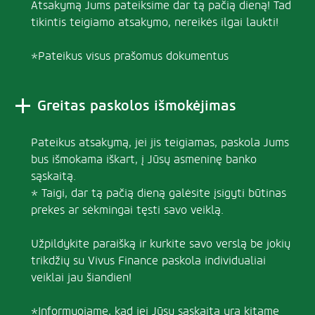
Atsakymą Jums pateiksime dar tą pačią dieną! Tad
tikintis teigiamo atsakymo, nereikės ilgai laukti!
*Pateikus visus prašomus dokumentus
Greitas paskolos išmokėjimas
Pateikus atsakymą, jei jis teigiamas, paskola Jums
bus išmokama iškart, į Jūsų asmeninę banko
sąskaitą.
* Taigi, dar tą pačią dieną galėsite įsigyti būtinas
prekes ar sėkmingai tęsti savo veiklą.
Užpildykite paraišką ir kurkite savo verslą be jokių
trikdžių su Vivus Finance paskola individualiai
veiklai jau šiandien!
*Informuojame, kad jei Jūsų sąskaita yra kitame