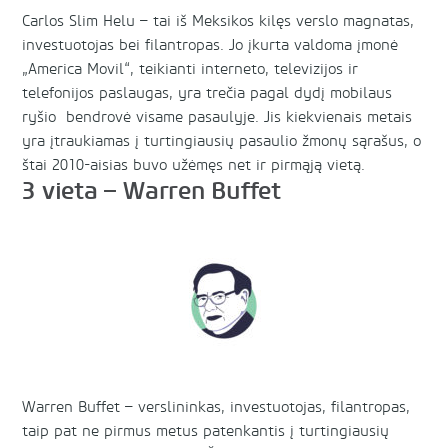
Carlos Slim Helu – tai iš Meksikos kilęs verslo magnatas,
investuotojas bei filantropas. Jo įkurta valdoma įmonė
„America Movil“, teikianti interneto, televizijos ir
telefonijos paslaugas, yra trečia pagal dydį mobilaus
ryšio bendrovė visame pasaulyje. Jis kiekvienais metais
yra įtraukiamas į turtingiausių pasaulio žmonų sąrašus, o
štai 2010-aisias buvo užėmęs net ir pirmąją vietą.
3 vieta – Warren Buffet
Warren Buffet – verslininkas, investuotojas, filantropas,
taip pat ne pirmus metus patenkantis į turtingiausių