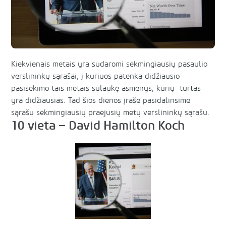
Kiekvienais metais yra sudaromi sėkmingiausių pasaulio
verslininkų sąrašai, į kuriuos patenka didžiausio
pasisekimo tais metais sulaukę asmenys, kurių turtas
yra didžiausias. Tad šios dienos įraše pasidalinsime
sąrašu sėkmingiausių praėjusių metų verslininkų sąrašu.
10 vieta – David Hamilton Koch