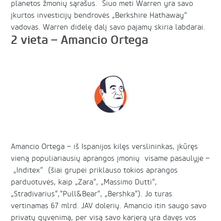
planetos žmonių sąrašus. Šiuo meti Warren yra savo
įkurtos investicijų bendrovės „Berkshire Hathaway“
vadovas. Warren didelę dalį savo pajamų skiria labdarai.
2 vieta – Amancio Ortega
Amancio Ortega – iš Ispanijos kilęs verslininkas, įkūręs
vieną populiariausių aprangos įmonių visame pasaulyje –
„Inditex“ (šiai grupei priklauso tokios aprangos
parduotuvės, kaip „Zara“, „Massimo Dutti“,
„Stradivarius“,“Pull&Bear“, „Bershka“). Jo turas
vertinamas 67 mlrd. JAV dolerių. Amancio itin saugo savo
privatų gyvenimą, per visą savo karjerą yra davęs vos