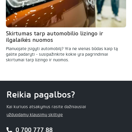
Skirtumas tarp automobilio lizingo ir
ilgalaikės nuomos
Planuojate įsigyti automobilį? Yra ne vienas būdas kaip tą
galite padaryti - susipažinkite kokie yra pagrindiniai
skirtumai tarp lizingo ir nuomos.
Reikia pagalbos?
Kai kuriuos atsakymus rasite dažniausiai
užduodamų klausimų skiltyje
0 700 777 88