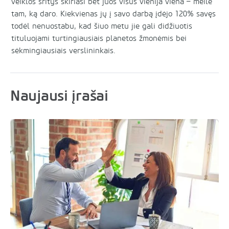
veiklos sritys skiriasi bet juos visus vienija viena – meilė
tam, ką daro. Kiekvienas jų į savo darbą įdėjo 120% savęs
todėl nenuostabu, kad šiuo metu jie gali didžiuotis
tituluojami turtingiausiais planetos žmonėmis bei
sėkmingiausiais verslininkais.
Naujausi įrašai