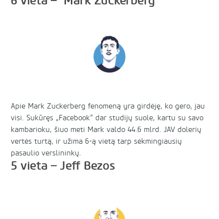
6 vieta – Mark Zuckerberg
Apie Mark Zuckerberg fenomeną yra girdėję, ko gero, jau
visi. Sukūręs „Facebook“ dar studijų suole, kartu su savo
kambarioku, šiuo meti Mark valdo 44.6 mlrd. JAV dolerių
vertės turtą, ir užima 6-ą vietą tarp sėkmingiausių
pasaulio verslininkų.
5 vieta – Jeff Bezos