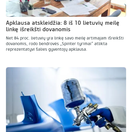
Apklausa atskleidžia: 8 iš 10 lietuvių meilę
linkę išreikšti dovanomis
Net 84 proc. lietuvių yra linkę savo meilę artimajam išreikšti
dovanomis, rodo bendrovės „Spinter tyrimai“ atlikta
reprezentatyvi šalies gyventojų apklausa.