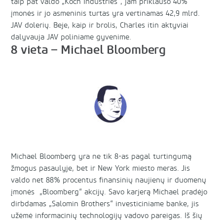
taip pat valdo „Koch Industries“, jam priklauso 40%
įmonės ir jo asmeninis turtas yra vertinamas 42,9 mlrd.
JAV dolerių. Beje, kaip ir brolis, Charles itin aktyviai
dalyvauja JAV poliniame gyvenime.
8 vieta – Michael Bloomberg
Michael Bloomberg yra ne tik 8-as pagal turtingumą
žmogus pasaulyje, bet ir New York miesto meras. Jis
valdo net 88% procentus finansinių naujienų ir duomenų
įmonės „Bloomberg“ akcijų. Savo karjerą Michael pradėjo
dirbdamas „Salomin Brothers“ investiciniame banke, jis
užėmė informacinių technologijų vadovo pareigas. Iš šių