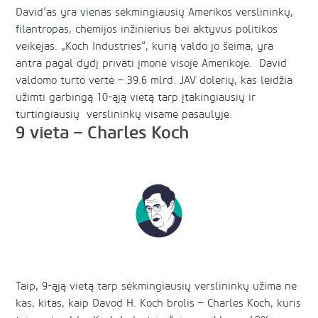
David‘as yra vienas sėkmingiausių Amerikos verslininkų,
filantropas, chemijos inžinierius bei aktyvus politikos
veikėjas. „Koch Industries“, kurią valdo jo šeima, yra
antra pagal dydį privati įmonė visoje Amerikoje. David
valdomo turto vertė – 39.6 mlrd. JAV dolerių, kas leidžia
užimti garbingą 10-ąją vietą tarp įtakingiausių ir
turtingiausių verslininkų visame pasaulyje.
9 vieta – Charles Koch
Taip, 9-ąją vietą tarp sėkmingiausių verslininkų užima ne
kas, kitas, kaip Davod H. Koch brolis – Charles Koch, kuris