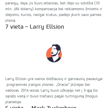
pareigų, deja, jis buvo atleistas, bet išėjo su solidžia (10
mln. JAV dolerių) kompensacija bei reikiamomis žiniomis ir
idėjomis, kurios, neilgai trukus, padėjo įkurti savo parties
įmonę.
7 vieta – Larry Ellsion
Larry Ellison yra vienos didžiausių ir garsiausių pasaulyje
programinės įrangos įmonės „Oracle“ įkūrėjas bei
vadovas. 2014-aisias Larry buvo užkopęs net į 3-ąją šio
sąrašo vietą ir buvo trečiasis pagal turtingumą žmogus
planetoje.