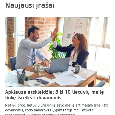
Naujausi įrašai
Apklausa atskleidžia: 8 iš 10 lietuvių meilę
linkę išreikšti dovanomis
Net 84 proc. lietuvių yra linkę savo meilę artimajam išreikšti
dovanomis, rodo bendrovės „Spinter tyrimai“ atlikta