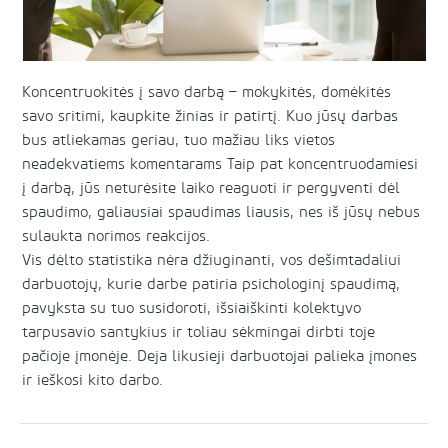
Koncentruokitės į savo darbą – mokykitės, domėkitės
savo sritimi, kaupkite žinias ir patirtį. Kuo jūsų darbas
bus atliekamas geriau, tuo mažiau liks vietos
neadekvatiems komentarams Taip pat koncentruodamiesi
į darbą, jūs neturėsite laiko reaguoti ir pergyventi dėl
spaudimo, galiausiai spaudimas liausis, nes iš jūsų nebus
sulaukta norimos reakcijos.
Vis dėlto statistika nėra džiuginanti, vos dešimtadaliui
darbuotojų, kurie darbe patiria psichologinį spaudimą,
pavyksta su tuo susidoroti, išsiaiškinti kolektyvo
tarpusavio santykius ir toliau sėkmingai dirbti toje
pačioje įmonėje. Deja likusieji darbuotojai palieka įmones
ir ieškosi kito darbo.