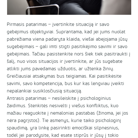
Pirmasis patarimas – įvertinkite situaciją ir savo
gebėjimus objektyviai. Suprantama, kad jei jums nuolat
pabrėžiama viena padaryta klaida, viešai abejojama jūsų
sugebėjimais – gali imti stigti pasitikėjimo savimi ir savo
gebėjimais. Tačiau pasistenkite nors šiek tiek pasitraukti į
šalį, nuo visos situacijos ir įvertinkite, ar jūs sugebate
atlikti jums pavedamas užduotis, ar užtenka žinių.
Greičiausiai atsakymas bus teigiamas. Kai pasitikėsite
savimi, savo kompetencija, bus kur kas lengviau įveikti
nepalankiai susiklosčiusią situaciją.
Antrasis patarimas – nesileiskite į psichologinius
žaidimus. Stenkitės nesivelti į viešus konfliktus, kuo
mažiau reaguokite į nemalonias pastabas (žinoma, jei jos
nėra pagrįstos). Tie asmenys, kurie taiko psichologinį
spaudimą, yra linkę pasirinkti emociškai silpnesnius,
todėl jei parodysite, kad esate stiprūs ir jūsų į tokio