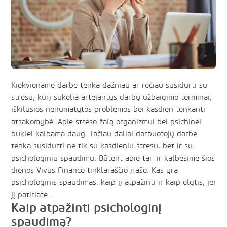
Kiekviename darbe tenka dažniau ar rečiau susidurti su
stresu, kurį sukelia artėjantys darbų užbaigimo terminai,
iškilusios nenumatytos problemos bei kasdien tenkanti
atsakomybė. Apie streso žalą organizmui bei psichinei
būklei kalbama daug. Tačiau daliai darbuotojų darbe
tenka susidurti ne tik su kasdieniu stresu, bet ir su
psichologiniu spaudimu. Būtent apie tai ir kalbėsime šios
dienos Vivus Finance tinklaraščio įraše. Kas yra
psichologinis spaudimas, kaip jį atpažinti ir kaip elgtis, jei
jį patiriate.
Kaip atpažinti psichologinį
spaudimą?