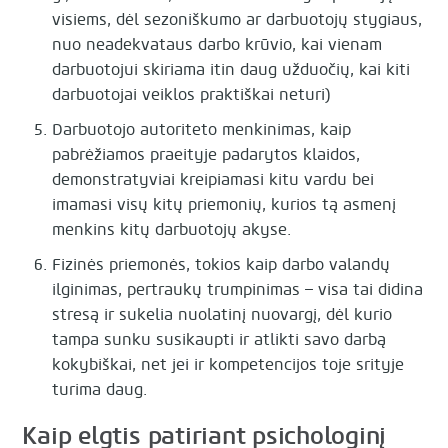
visiems, dėl sezoniškumo ar darbuotojų stygiaus,
nuo neadekvataus darbo krūvio, kai vienam
darbuotojui skiriama itin daug užduočių, kai kiti
darbuotojai veiklos praktiškai neturi)
Darbuotojo autoriteto menkinimas, kaip
pabrėžiamos praeityje padarytos klaidos,
demonstratyviai kreipiamasi kitu vardu bei
imamasi visų kitų priemonių, kurios tą asmenį
menkins kitų darbuotojų akyse.
Fizinės priemonės, tokios kaip darbo valandų
ilginimas, pertraukų trumpinimas – visa tai didina
stresą ir sukelia nuolatinį nuovargį, dėl kurio
tampa sunku susikaupti ir atlikti savo darbą
kokybiškai, net jei ir kompetencijos toje srityje
turima daug.
Kaip elgtis patiriant psichologinį