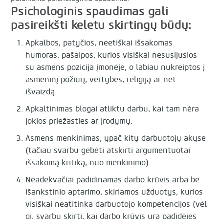
Psichologinis spaudimas gali
pasireikšti keletu skirtingų būdų:
Apkalbos, patyčios, neetiškai išsakomas
humoras, pašaipos, kurios visiškai nesusijusios
su asmens pozicija įmonėje, o labiau nukreiptos į
asmeninį požiūrį, vertybes, religiją ar net
išvaizdą.
Apkaltinimas blogai atliktu darbu, kai tam nėra
jokios priežasties ar įrodymų.
Asmens menkinimas, ypač kitų darbuotojų akyse
(tačiau svarbu gebėti atskirti argumentuotai
išsakomą kritiką, nuo menkinimo)
Neadekvačiai padidinamas darbo krūvis arba be
išankstinio aptarimo, skiriamos užduotys, kurios
visiškai neatitinka darbuotojo kompetencijos (vėl
gi, svarbu skirti, kai darbo krūvis yra padidėjęs