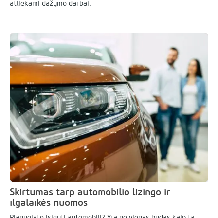
atliekami dažymo darbai.
Skirtumas tarp automobilio lizingo ir
ilgalaikės nuomos
Planuojate įsigyti automobilį? Yra ne vienas būdas kaip tą