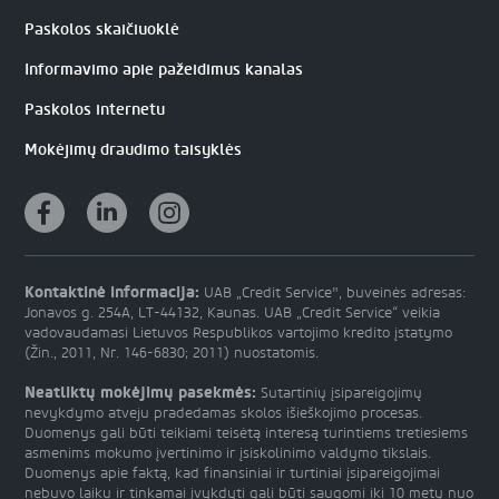
Paskolos skaičiuoklė
Informavimo apie pažeidimus kanalas
Paskolos internetu
Mokėjimų draudimo taisyklės
Kontaktinė informacija:
UAB „Credit Service", buveinės adresas:
Jonavos g. 254A, LT-44132, Kaunas. UAB „Credit Service“ veikia
vadovaudamasi Lietuvos Respublikos vartojimo kredito įstatymo
(Žin., 2011, Nr. 146-6830; 2011) nuostatomis.
Neatliktų mokėjimų pasekmės:
Sutartinių įsipareigojimų
nevykdymo atveju pradedamas skolos išieškojimo procesas.
Duomenys gali būti teikiami teisėtą interesą turintiems tretiesiems
asmenims mokumo įvertinimo ir įsiskolinimo valdymo tikslais.
Duomenys apie faktą, kad finansiniai ir turtiniai įsipareigojimai
nebuvo laiku ir tinkamai įvykdyti gali būti saugomi iki 10 metų nuo