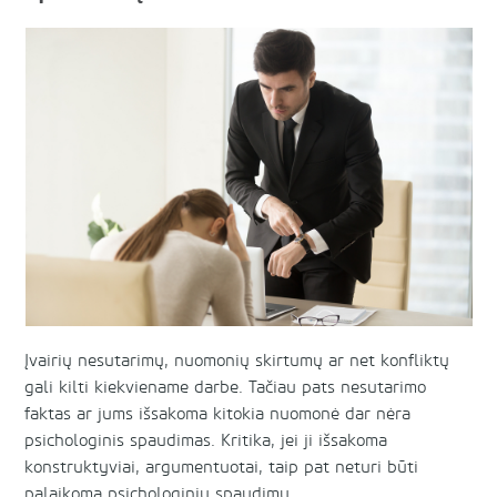
Įvairių nesutarimų, nuomonių skirtumų ar net konfliktų
gali kilti kiekviename darbe. Tačiau pats nesutarimo
faktas ar jums išsakoma kitokia nuomonė dar nėra
psichologinis spaudimas. Kritika, jei ji išsakoma
konstruktyviai, argumentuotai, taip pat neturi būti
palaikoma psichologiniu spaudimu.