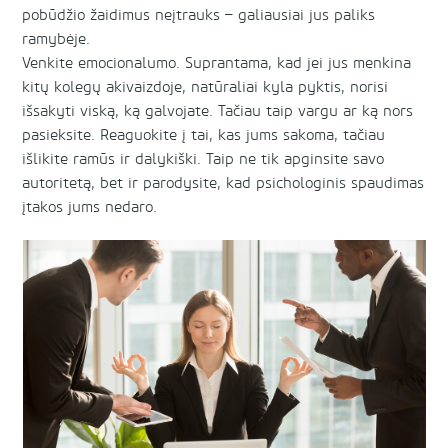
pobūdžio žaidimus neįtrauks – galiausiai jus paliks
ramybėje.
Venkite emocionalumo. Suprantama, kad jei jus menkina
kitų kolegų akivaizdoje, natūraliai kyla pyktis, norisi
išsakyti viską, ką galvojate. Tačiau taip vargu ar ką nors
pasieksite. Reaguokite į tai, kas jums sakoma, tačiau
išlikite ramūs ir dalykiški. Taip ne tik apginsite savo
autoritetą, bet ir parodysite, kad psichologinis spaudimas
įtakos jums nedaro.