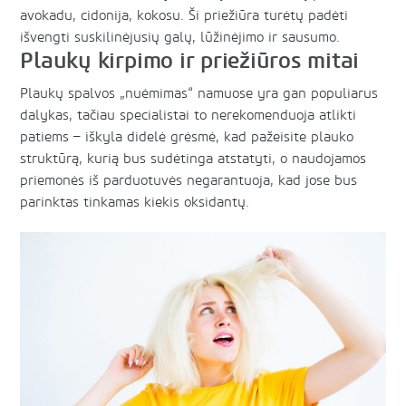
avokadu, cidonija, kokosu. Ši priežiūra turėtų padėti
išvengti suskilinėjusių galų, lūžinėjimo ir sausumo.
Plaukų kirpimo ir priežiūros mitai
Plaukų spalvos „nuėmimas“ namuose yra gan populiarus
dalykas, tačiau specialistai to nerekomenduoja atlikti
patiems – iškyla didelė grėsmė, kad pažeisite plauko
struktūrą, kurią bus sudėtinga atstatyti, o naudojamos
priemonės iš parduotuvės negarantuoja, kad jose bus
parinktas tinkamas kiekis oksidantų.