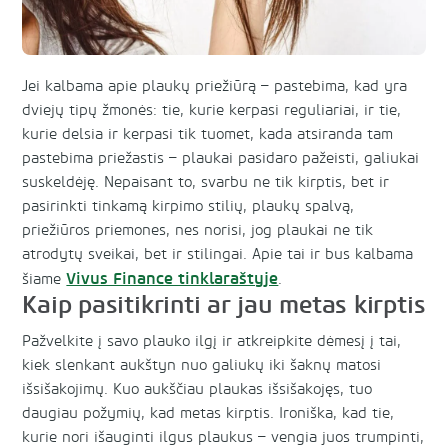
Jei kalbama apie plaukų priežiūrą – pastebima, kad yra
dviejų tipų žmonės: tie, kurie kerpasi reguliariai, ir tie,
kurie delsia ir kerpasi tik tuomet, kada atsiranda tam
pastebima priežastis – plaukai pasidaro pažeisti, galiukai
suskeldėję. Nepaisant to, svarbu ne tik kirptis, bet ir
pasirinkti tinkamą kirpimo stilių, plaukų spalvą,
priežiūros priemones, nes norisi, jog plaukai ne tik
atrodytų sveikai, bet ir stilingai. Apie tai ir bus kalbama
Vivus Finance tinklaraštyje
šiame
.
Kaip pasitikrinti ar jau metas kirptis
Pažvelkite į savo plauko ilgį ir atkreipkite dėmesį į tai,
kiek slenkant aukštyn nuo galiukų iki šaknų matosi
išsišakojimų. Kuo aukščiau plaukas išsišakojęs, tuo
daugiau požymių, kad metas kirptis. Ironiška, kad tie,
kurie nori išauginti ilgus plaukus – vengia juos trumpinti,