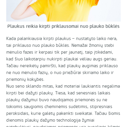
Plaukus reikia kirpti priklausomai nuo plauko būklės
Kada palankiausia kirpti plaukus – nustatyto laiko nėra,
tai priklauso nuo plauko būklės. Nemažai žmonių stebi
mėnulio fazes ir kerpasi tik per jaunatį, taip įtikėdami,
kad šiuo laikotarpiu nukirpti plaukai vėliau augs geriau.
Tačiau nereikėtų pamiršti, kad plaukų augimas priklauso
ne nuo mėnulio fazių, o nuo priežiūrai skiriamo laiko ir
priemonių kokybės.
Nuo seno sklando mitas, kad moteriai laukiantis negalima
kirpti bei dažyti plaukų. Tiesa, kad senesniais laikais
plaukų dažymui buvo naudojamos priemonės su ne
tokiomis saugiomis cheminėmis sudėtimis, stipresniais
peroksidais, kurie galėtų pakenkti sveikatai. Tačiau šiomis
dienomis plaukų dažymo technologija žymiai