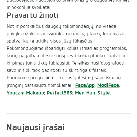
patobulėjusi, naudojamos priemonės yra augalinės kilmės
ir nekenkia sveikatai.
Pravartu žinoti
Net ir perskaičius daugelį rekomendacijų, ne visada
pavyks užtikrintai išsirinkti geriausią plaukų kirpimą ar
spalvą, kurie atitiks visus jūsų lūkesčius.
Rekomenduojame išbandyti kelias išmanias programėles,
kurių pagalba galėsite nuspręsti kokia plaukų spalva ar
kirpimas jums tiktų labiausiai. Tereikės nusifotografuoti
save ir šiek tiek padirbėti su skirtingais filtrais.
Parinkome programėles, kurias galėsite į savo išmanų
FaceApp
ModiFace
įrenginį parsisiųsti nemokamai –
;
;
Youcam Makeup
Perfect365
Men Hair Style
;
;
.
Naujausi įrašai