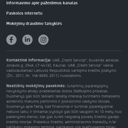
Informavimo apie pažeidimus kanalas
Paskolos internetu
Mokėjimų draudimo taisyklės
Kontaktinė informacija:
UAB „Credit Service", buveinės adresas:
Jonavos g. 254A, LT-44132, Kaunas. UAB „Credit Service“ veikia
vadovaudamasi Lietuvos Respublikos vartojimo kredito įstatymo
(Žin., 2011, Nr. 146-6830; 2011) nuostatomis.
Neatliktų mokėjimų pasekmės:
Sutartinių įsipareigojimų
nevykdymo atveju pradedamas skolos išieškojimo procesas.
Duomenys gali būti teikiami teisėtą interesą turintiems tretiesiems
asmenims mokumo įvertinimo ir įsiskolinimo valdymo tikslais.
Duomenys apie faktą, kad finansiniai ir turtiniai įsipareigojimai
nebuvo laiku ir tinkamai įvykdyti gali būti saugomi iki 10 metų nuo
padengimo dienos, kas gali turėti neigiamą poveikį Kredito gavėjo
kredito istorijai. Praleidus Kredito, administravimo mokesčių ir/ar
palūkanų mokėjimo terminą, palūkanos yra skaičiuojamos toliau