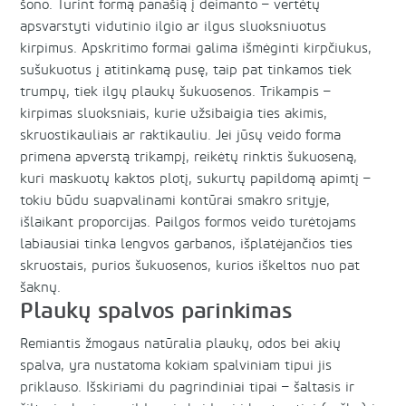
šono. Turint formą panašią į deimanto – vertėtų
apsvarstyti vidutinio ilgio ar ilgus sluoksniuotus
kirpimus. Apskritimo formai galima išmėginti kirpčiukus,
sušukuotus į atitinkamą pusę, taip pat tinkamos tiek
trumpų, tiek ilgų plaukų šukuosenos. Trikampis –
kirpimas sluoksniais, kurie užsibaigia ties akimis,
skruostikauliais ar raktikauliu. Jei jūsų veido forma
primena apverstą trikampį, reikėtų rinktis šukuoseną,
kuri maskuotų kaktos plotį, sukurtų papildomą apimtį –
tokiu būdu suapvalinami kontūrai smakro srityje,
išlaikant proporcijas. Pailgos formos veido turėtojams
labiausiai tinka lengvos garbanos, išplatėjančios ties
skruostais, purios šukuosenos, kurios iškeltos nuo pat
šaknų.
Plaukų spalvos parinkimas
Remiantis žmogaus natūralia plaukų, odos bei akių
spalva, yra nustatoma kokiam spalviniam tipui jis
priklauso. Išskiriami du pagrindiniai tipai – šaltasis ir