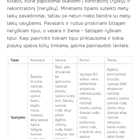
šiltasis, kurie papildomai skaidomi į kontrastinį (ryškų) ir
nekontrastinį (neryškų). Minėtiems tipams suteikti metų
laikų pavadinimai, tačiau jie neturi nieko bendra su metų
laikų savybėmis. Pavasaris ir ruduo priskiriami šiltajam
neryškiam tipui, o vasara ir žiema – šaltajam ryškiam
tipui. Kaip pasirinkti kokiam tipui priklausoma ir kokia
plaukų spalva būtų tinkama, galima pasinaudoti lentele: