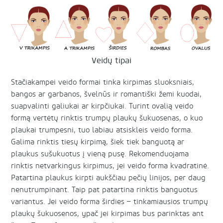
Veidų tipai
Stačiakampei veido formai tinka kirpimas sluoksniais,
bangos ar garbanos, švelnūs ir romantiški žemi kuodai,
suapvalinti galiukai ar kirpčiukai. Turint ovalią veido
formą vertėtų rinktis trumpų plaukų šukuosenas, o kuo
plaukai trumpesni, tuo labiau atsiskleis veido forma.
Galima rinktis tiesų kirpimą, šiek tiek banguotą ar
plaukus sušukuotus į vieną pusę. Rekomenduojama
rinktis netvarkingus kirpimus, jei veido forma kvadratinė.
Patartina plaukus kirpti aukščiau pečių linijos, per daug
nenutrumpinant. Taip pat patartina rinktis banguotus
variantus. Jei veido forma širdies – tinkamiausios trumpų
plaukų šukuosenos, ypač jei kirpimas bus parinktas ant