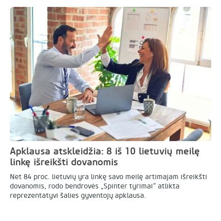
Apklausa atskleidžia: 8 iš 10 lietuvių meilę
linkę išreikšti dovanomis
Net 84 proc. lietuvių yra linkę savo meilę artimajam išreikšti
dovanomis, rodo bendrovės „Spinter tyrimai“ atlikta
reprezentatyvi šalies gyventojų apklausa.