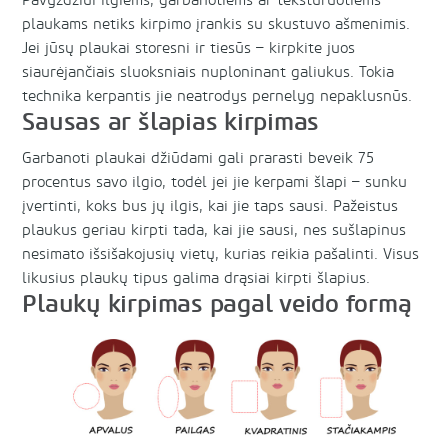
Pavyzdžiui ilgiems, garbanotiems ar tekstūruotiems
plaukams netiks kirpimo įrankis su skustuvo ašmenimis.
Jei jūsų plaukai storesni ir tiesūs – kirpkite juos
siaurėjančiais sluoksniais nuploninant galiukus. Tokia
technika kerpantis jie neatrodys pernelyg nepaklusnūs.
Sausas ar šlapias kirpimas
Garbanoti plaukai džiūdami gali prarasti beveik 75
procentus savo ilgio, todėl jei jie kerpami šlapi – sunku
įvertinti, koks bus jų ilgis, kai jie taps sausi. Pažeistus
plaukus geriau kirpti tada, kai jie sausi, nes sušlapinus
nesimato išsišakojusių vietų, kurias reikia pašalinti. Visus
likusius plaukų tipus galima drąsiai kirpti šlapius.
Plaukų kirpimas pagal veido formą