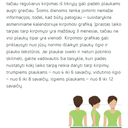
tačiau reguliarus kirpimas iš tikrųjų gali padėti plaukams
augti greičiau. Šiomis dienomis tenka įsiminti nemažai
informacijos, todėl, kad būtų patogiau – susidarykite
asmeniniame kalendoriuje kirpimosi grafiką. Įprastas laiko
tarpas tarp kirpimųsi yra maždaug 3 mėnesiai, tačiau ne
visi plaukų tipai yra vienodi. Kirpimosi grafikas gali
priklausyti nuo jūsų norimo išlaikyti plaukų ilgio ir
plauko tekstūros. Jei plaukai sveiki ir neturi polinkio
skilinėti, galite vadovautis šia taisykle, kuri padės
nustatyti kokį laiko tarpą reikia daryti tarp kirpimų:
trumpiems plaukams – nuo 4 iki 6 savaičių; vidutinio ilgio
– nuo 6 iki 8 savaičių; ilgiems plaukams – nuo 8 iki 12
savaičių.