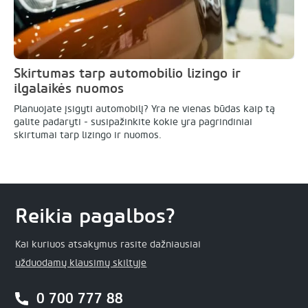
Skirtumas tarp automobilio lizingo ir
ilgalaikės nuomos
Planuojate įsigyti automobilį? Yra ne vienas būdas kaip tą
galite padaryti - susipažinkite kokie yra pagrindiniai
skirtumai tarp lizingo ir nuomos.
Reikia pagalbos?
Kai kuriuos atsakymus rasite dažniausiai
užduodamų klausimų skiltyje
0 700 777 88