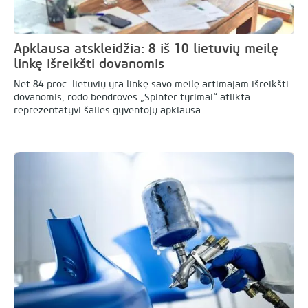
Apklausa atskleidžia: 8 iš 10 lietuvių meilę
linkę išreikšti dovanomis
Net 84 proc. lietuvių yra linkę savo meilę artimajam išreikšti
dovanomis, rodo bendrovės „Spinter tyrimai“ atlikta
reprezentatyvi šalies gyventojų apklausa.