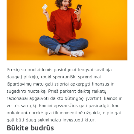
Prekių su nuolaidomis pasiūlymai lengvai suvilioja
daugelį pirkėjų, todėl spontaniški sprendimai
išpardavimų metu gali stipriai apkarpyti finansus ir
sugadinti nuotaiką. Prieš perkant daiktą reikėtų
racionaliai apgalvoti daikto būtinybę, įvertinti kainos ir
vertės santykį. Ramiai apsvarsčius gali pasirodyti, kad
nukainuota prekė yra tik momentinė užgaida, o pinigai
gali būti daug sėkmingiau investuoti kitur.
Būkite budrūs