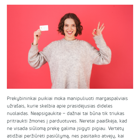
Prekybininkai puikiai moka manipuliuoti margaspalviais
užrašais, kurie skelbia apie prasidėjusias dideles
nuolaidas. Neapsigaukite – dažnai tai būna tik triukas
pritraukti žmones į parduotuves. Neretai paaiškėja, kad
ne visada siūlomą prekę galima įsigyti pigiau. Vertėtų
atidžiai peržiūrėti pasiūlymą, nes pasitaiko atvejų, kai