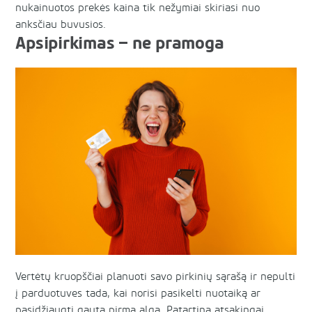
nukainuotos prekės kaina tik nežymiai skiriasi nuo
anksčiau buvusios.
Apsipirkimas – ne pramoga
Vertėtų kruopščiai planuoti savo pirkinių sąrašą ir nepulti
į parduotuves tada, kai norisi pasikelti nuotaiką ar
pasidžiaugti gauta pirma alga. Patartina atsakingai