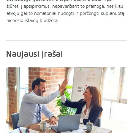
žiūrėti į apsipirkimus, nepaverčiant to pramoga, nes kitu
atveju galite nemaloniai nudegti ir peržengti suplanuotą
mėnesio išlaidų biudžetą.
Naujausi įrašai