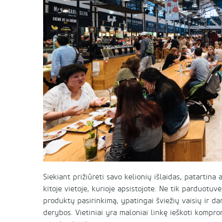
Siekiant prižiūrėti savo kelionių išlaidas, patartin
kitoje vietoje, kurioje apsistojote. Ne tik parduotuvė
produktų pasirinkimą, ypatingai šviežių vaisių ir da
derybos. Vietiniai yra maloniai linkę ieškoti kompro