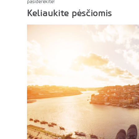
pasiderėkite!
Keliaukite pėsčiomis