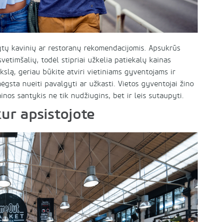
ėgtų kavinių ar restoranų rekomendacijomis. Apsukrūs
vetimšalių, todėl stipriai užkelia patiekalų kainas
ikslą, geriau būkite atviri vietiniams gyventojams ir
ėgsta nueiti pavalgyti ar užkasti. Vietos gyventojai žino
inos santykis ne tik nudžiugins, bet ir leis sutaupyti.
kur apsistojote