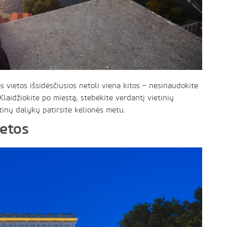
s vietos išsidėsčiusios netoli viena kitos – nesinaudokite
Klaidžiokite po miestą, stebėkite verdantį vietinių
ntinų dalykų patirsite kelionės metu.
etos