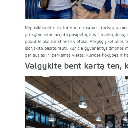
Nepasikliaukite tik internete rastomis turistų pam
prekybininkai mėgsta pasipelnyti iš čia atklydusių s
populiariose turistinėse vietose. Atvykę į kelionės t
išdrįskite pasiteirauti, kur čia gyvenantys žmonės m
geriausias ir įperkamas vietas, kuriose kokybės ir ka
Valgykite bent kartą ten, 