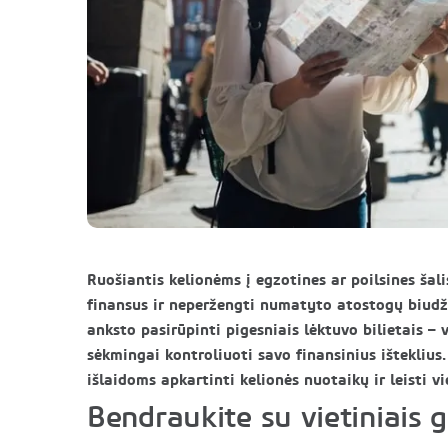
Ruošiantis kelionėms į egzotines ar poilsines šal
finansus ir neperžengti numatyto atostogų biudžet
anksto pasirūpinti pigesniais lėktuvo bilietais –
sėkmingai kontroliuoti savo finansinius išteklius.
išlaidoms apkartinti kelionės nuotaikų ir leisti 
Bendraukite su vietiniais 