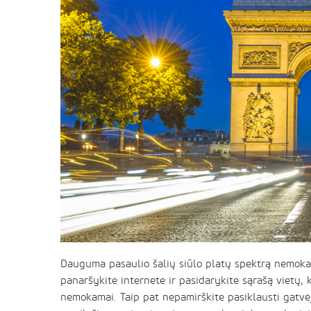
Dauguma pasaulio šalių siūlo platų spektrą nemokam
panaršykite internete ir pasidarykite sąrašą vietų,
nemokamai. Taip pat nepamirškite pasiklausti gatvėj