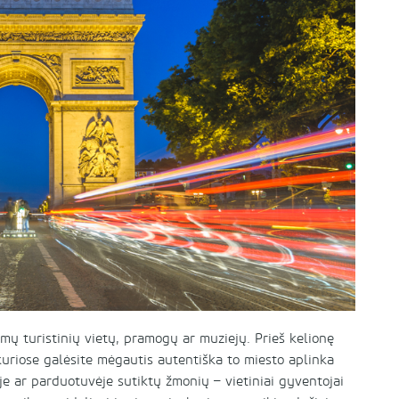
ų turistinių vietų, pramogų ar muziejų. Prieš kelionę
 kuriose galėsite mėgautis autentiška to miesto aplinka
e ar parduotuvėje sutiktų žmonių – vietiniai gyventojai