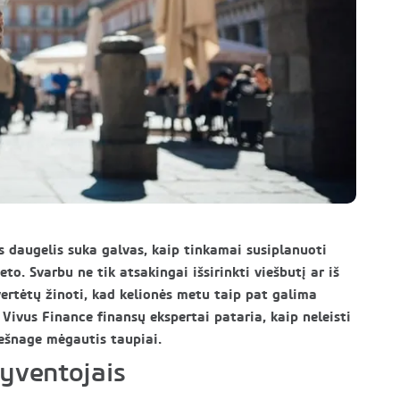
is daugelis suka galvas, kaip tinkamai susiplanuoti
o. Svarbu ne tik atsakingai išsirinkti viešbutį ar iš
 vertėtų žinoti, kad kelionės metu taip pat galima
 Vivus Finance finansų ekspertai pataria, kaip neleisti
viešnage mėgautis taupiai.
gyventojais