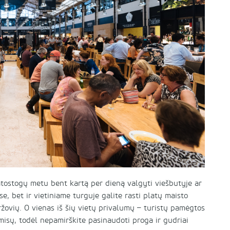
a atostogų metu bent kartą per dieną valgyti viešbutyje ar
se, bet ir vietiniame turguje galite rasti platų maisto
ržovių. O vienas iš šių vietų privalumų – turistų pamėgtos
misų, todėl nepamirškite pasinaudoti proga ir gudriai