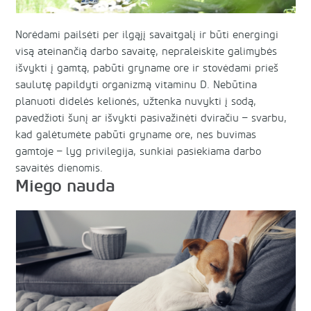
Norėdami pailsėti per ilgąjį savaitgalį ir būti energingi
visą ateinančią darbo savaitę, nepraleiskite galimybės
išvykti į gamtą, pabūti gryname ore ir stovėdami prieš
saulutę papildyti organizmą vitaminu D. Nebūtina
planuoti didelės kelionės, užtenka nuvykti į sodą,
pavedžioti šunį ar išvykti pasivažinėti dviračiu – svarbu,
kad galėtumėte pabūti gryname ore, nes buvimas
gamtoje – lyg privilegija, sunkiai pasiekiama darbo
savaitės dienomis.
Miego nauda