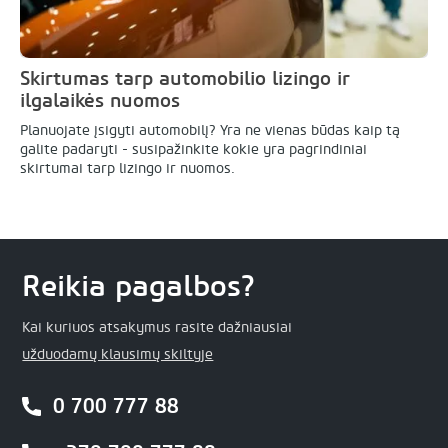
Skirtumas tarp automobilio lizingo ir
ilgalaikės nuomos
Planuojate įsigyti automobilį? Yra ne vienas būdas kaip tą
galite padaryti - susipažinkite kokie yra pagrindiniai
skirtumai tarp lizingo ir nuomos.
Reikia pagalbos?
Kai kuriuos atsakymus rasite dažniausiai
užduodamų klausimų skiltyje
0 700 777 88