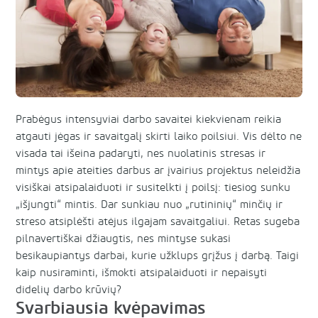
Prabėgus intensyviai darbo savaitei kiekvienam reikia
atgauti jėgas ir savaitgalį skirti laiko poilsiui. Vis dėlto ne
visada tai išeina padaryti, nes nuolatinis stresas ir
mintys apie ateities darbus ar įvairius projektus neleidžia
visiškai atsipalaiduoti ir susitelkti į poilsį: tiesiog sunku
„išjungti“ mintis. Dar sunkiau nuo „rutininių“ minčių ir
streso atsiplėšti atėjus ilgajam savaitgaliui. Retas sugeba
pilnavertiškai džiaugtis, nes mintyse sukasi
besikaupiantys darbai, kurie užklups grįžus į darbą. Taigi
kaip nusiraminti, išmokti atsipalaiduoti ir nepaisyti
didelių darbo krūvių?
Svarbiausia kvėpavimas