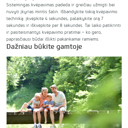
Sistemingas kvėpavimas padeda ir greičiau užmigti bei
nuvyti įkyrias mintis šalin. Išbandykite tokią kvėpavimo
techniką: įkvėpkite 4 sekundes, palaikykite orą 7
sekundes ir iškvėpkite per 8 sekundes. Tai laiko patikrinti
ir pasiteisinantys kvėpavimo pratimai – ko gero,
paprasčiausi būdai išlikti pakankamai ramiems.
Dažniau būkite gamtoje