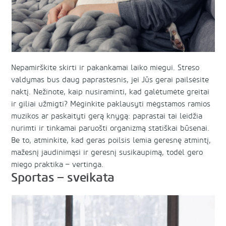
Nepamirškite skirti ir pakankamai laiko miegui. Streso
valdymas bus daug paprastesnis, jei Jūs gerai pailsėsite
naktį. Nežinote, kaip nusiraminti, kad galėtumėte greitai
ir giliai užmigti? Mėginkite paklausyti mėgstamos ramios
muzikos ar paskaityti gerą knygą: paprastai tai leidžia
nurimti ir tinkamai paruošti organizmą statiškai būsenai.
Be to, atminkite, kad geras poilsis lemia geresnę atmintį,
mažesnį jaudinimąsi ir geresnį susikaupimą, todėl gero
miego praktika – vertinga.
Sportas – sveikata