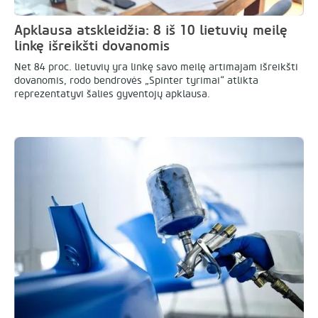
Apklausa atskleidžia: 8 iš 10 lietuvių meilę
linkę išreikšti dovanomis
Net 84 proc. lietuvių yra linkę savo meilę artimajam išreikšti
dovanomis, rodo bendrovės „Spinter tyrimai“ atlikta
reprezentatyvi šalies gyventojų apklausa.