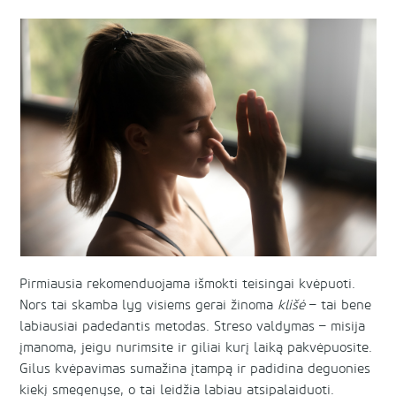
Pirmiausia rekomenduojama išmokti teisingai kvėpuoti.
Nors tai skamba lyg visiems gerai žinoma
klišė
– tai bene
labiausiai padedantis metodas. Streso valdymas – misija
įmanoma, jeigu nurimsite ir giliai kurį laiką pakvėpuosite.
Gilus kvėpavimas sumažina įtampą ir padidina deguonies
kiekį smegenyse, o tai leidžia labiau atsipalaiduoti.