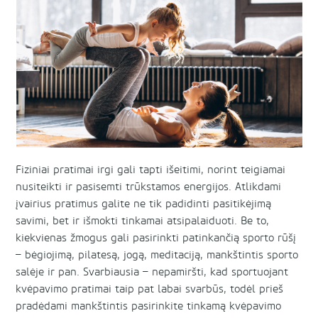
Fiziniai pratimai irgi gali tapti išeitimi, norint teigiamai
nusiteikti ir pasisemti trūkstamos energijos. Atlikdami
įvairius pratimus galite ne tik padidinti pasitikėjimą
savimi, bet ir išmokti tinkamai atsipalaiduoti. Be to,
kiekvienas žmogus gali pasirinkti patinkančią sporto rūšį
– bėgiojimą, pilatesą, jogą, meditaciją, mankštintis sporto
salėje ir pan. Svarbiausia – nepamiršti, kad sportuojant
kvėpavimo pratimai taip pat labai svarbūs, todėl prieš
pradėdami mankštintis pasirinkite tinkamą kvėpavimo