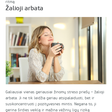
ritmą.
Žalioji arbata
Galiausiai vienas geriausiai žinomų streso priešų – žalioji
arbata. Ji ne tik leidžia geriau atsipalaiduoti, bet ir
susikoncentruoti į pozityvesnes mintis. Negana to, ji
gerina širdies veiklą ir mažina vėžinių ligų riziką.