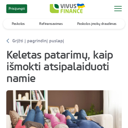
Prisijungti
Paskolos
Refinansavimas
Paskolos įmokų draudimas
Grįžti į pagrindinį puslapį
Keletas patarimų, kaip
išmokti atsipalaiduoti
namie