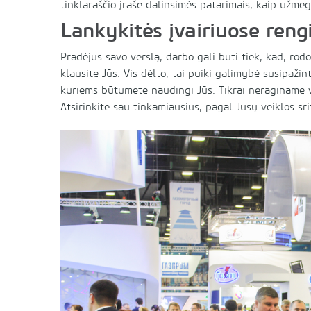
tinklaraščio įraše dalinsimės patarimais, kaip užmeg
Lankykitės įvairiuose reng
Pradėjus savo verslą, darbo gali būti tiek, kad, rod
klausite Jūs. Vis dėlto, tai puiki galimybė susipaži
kuriems būtumėte naudingi Jūs. Tikrai neraginame v
Atsirinkite sau tinkamiausius, pagal Jūsų veiklos srit