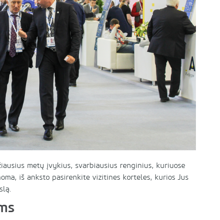
idžiausius metų įvykius, svarbiausius renginius, kuriuose
noma, iš anksto pasirenkite vizitines korteles, kurios Jus
slą.
oms