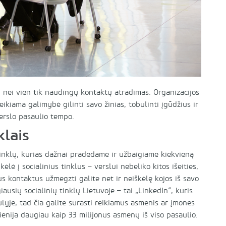
 nei vien tik naudingų kontaktų atradimas. Organizacijos
ikiama galimybė gilinti savo žinias, tobulinti įgūdžius ir
verslo pasaulio tempo.
klais
tinklų, kurias dažnai pradedame ir užbaigiame kiekvieną
lė į socialinius tinklus – verslui nebeliko kitos išeities,
us kontaktus užmegzti galite net ir neiškėlę kojos iš savo
iausių socialinių tinklų Lietuvoje – tai „LinkedIn“, kuris
lyje, tad čia galite surasti reikiamus asmenis ar įmones
vienija daugiau kaip 33 milijonus asmenų iš viso pasaulio.