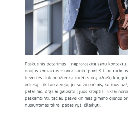
Paskutinis patarimas – nepraraskite senų kontaktų. 
naujus kontaktus – nėra sunku pamiršti jau turimus.
bevertės. Juk neužtenka turėti storą užrašų knygut
adresų. Tik tuo atveju, jei su žmonėmis, kuriuos paž
patarimo, drąsiai galėsite į juos kreiptis. Tikrai ner
paskambinti, tačiau pasveikinimas gimimo dienos p
nusiuntimas tikrai padės ryšį išlaikyti.