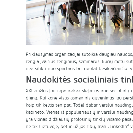
Priklausymas organizacijai suteikia daugiau naudos,
rengia įvairius renginius, seminarus, kurių metu sute
neatsilikti nuo spartaus bei nuolat besikeičiančio 
Naudokitės socialiniais tin
XXI amžius jau tapo nebeatsiejamas nuo socialinių 
dieną. Kai kone visas asmeninis gyvenimas jau persikė
kaip tik keltis ten pat. Todėl dabar verslui nauding
kabineto. Vienas iš populiariausių ir verslui nauding
yra vienas didžiausių profesinių tinklų visame pasau
ne tik Lietuvoje, bet ir už jos ribų, man „LinkedIn“ 