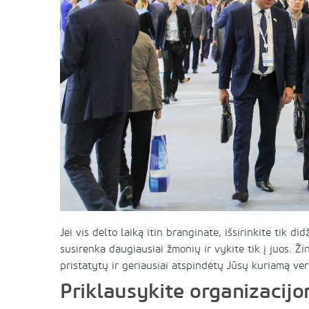
Jei vis dėlto laiką itin branginate, išsirinkite tik d
susirenka daugiausiai žmonių ir vykite tik į juos. Ži
pristatytų ir geriausiai atspindėtų Jūsų kuriamą ver
Priklausykite organizacij