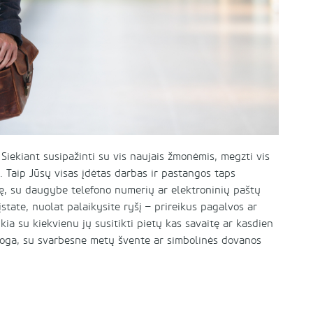
Siekiant susipažinti su vis naujais žmonėmis, megzti vis
 Taip Jūsų visas įdėtas darbas ir pastangos taps
ę, su daugybe telefono numerių ar elektroninių paštų
įstate, nuolat palaikysite ryšį – prireikus pagalvos ar
eikia su kiekvienu jų susitikti pietų kas savaitę ar kasdien
roga, su svarbesne metų švente ar simbolinės dovanos