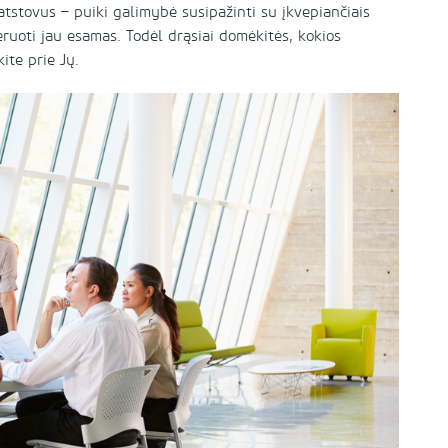
s atstovus – puiki galimybė susipažinti su įkvepiančiais
ruoti jau esamas. Todėl drąsiai domėkitės, kokios
kite prie Jų.