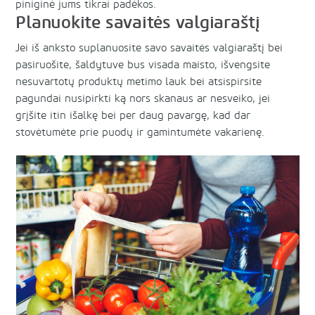
piniginė jums tikrai padėkos.
Planuokite savaitės valgiaraštį
Jei iš anksto suplanuosite savo savaitės valgiaraštį bei
pasiruošite, šaldytuve bus visada maisto, išvengsite
nesuvartotų produktų metimo lauk bei atsispirsite
pagundai nusipirkti ką nors skanaus ar nesveiko, jei
grįšite itin išalkę bei per daug pavargę, kad dar
stovėtumėte prie puodų ir gamintumėte vakarienę.