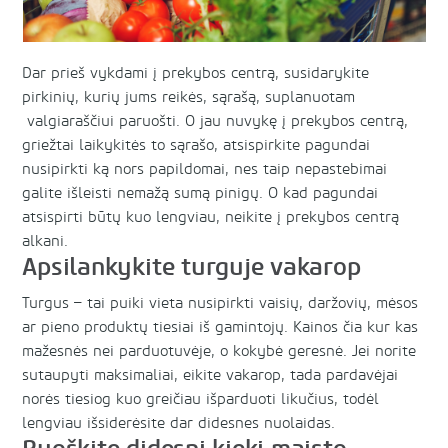
Dar prieš vykdami į prekybos centrą, susidarykite
pirkinių, kurių jums reikės, sąrašą, suplanuotam
valgiaraščiui paruošti. O jau nuvykę į prekybos centrą,
griežtai laikykitės to sąrašo, atsispirkite pagundai
nusipirkti ką nors papildomai, nes taip nepastebimai
galite išleisti nemažą sumą pinigų. O kad pagundai
atsispirti būtų kuo lengviau, neikite į prekybos centrą
alkani.
Apsilankykite turguje vakarop
Turgus – tai puiki vieta nusipirkti vaisių, daržovių, mėsos
ar pieno produktų tiesiai iš gamintojų. Kainos čia kur kas
mažesnės nei parduotuvėje, o kokybė geresnė. Jei norite
sutaupyti maksimaliai, eikite vakarop, tada pardavėjai
norės tiesiog kuo greičiau išparduoti likučius, todėl
lengviau išsiderėsite dar didesnes nuolaidas.