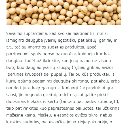
Savaime suprantama, kad sveikai maitinantis, norisi
išmėginti daugybę įvairių egzotiškų patiekalų, gėrimų ir
t.t., tačiau įmantrios sudėties produktai, ypač
parduodami spalvingose pakuotėse, kainuoja kur kas
daugiau. Todėl užtikrinkite, kad jūsų namuose visada
būtų kuo daugiau įvairių kruopų (ryžiai, grikiai, avižos,
perlinės kruopos) bei pupelių. Tai puikūs produktai, iš
kurių galima pagaminti daugybę skirtingų patiekalų arba
naudoti juos kaip garnyrus. Kadangi šie produktai yra
sausi, jie negenda greitai, todėl drąsiai galite pirkti
didesniais kiekiais iš karto (tai taip pat padės sutaupyti),
taip pat rinkitės kuo paprastesnes pakuotes, tai užtikrins
mažesnę kainą. Maišelyje esančios avižos tikrai nebus
kitokios sudėties, nei esančios įmantrioje pakuotėje, o