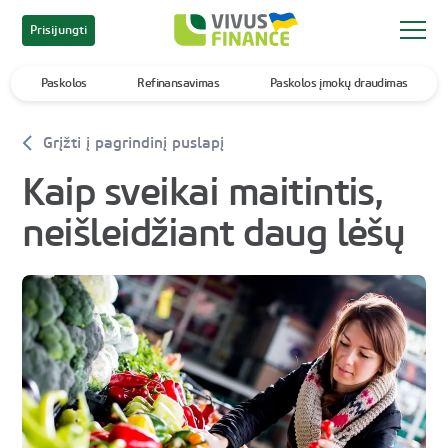
Prisijungti
Paskolos
Refinansavimas
Paskolos įmokų draudimas
Grįžti į pagrindinį puslapį
Kaip sveikai maitintis,
neišleidžiant daug lėšų