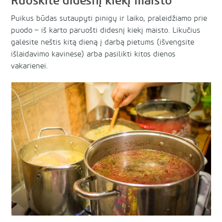
Ruoškite didesnį kiekį maisto
Puikus būdas sutaupyti pinigų ir laiko, praleidžiamo prie
puodo – iš karto paruošti didesnį kiekį maisto. Likučius
galėsite neštis kitą dieną į darbą pietums (išvengsite
išlaidavimo kavinėse) arba pasilikti kitos dienos
vakarienei.