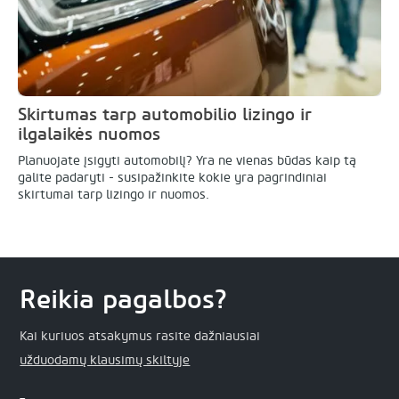
Skirtumas tarp automobilio lizingo ir
ilgalaikės nuomos
Planuojate įsigyti automobilį? Yra ne vienas būdas kaip tą
galite padaryti - susipažinkite kokie yra pagrindiniai
skirtumai tarp lizingo ir nuomos.
Reikia pagalbos?
Kai kuriuos atsakymus rasite dažniausiai
užduodamų klausimų skiltyje