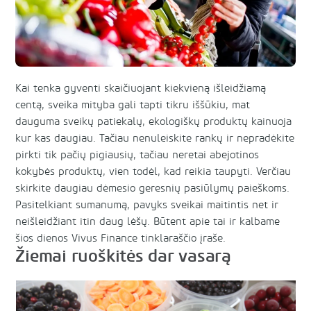
Kai tenka gyventi skaičiuojant kiekvieną išleidžiamą
centą, sveika mityba gali tapti tikru iššūkiu, mat
dauguma sveikų patiekalų, ekologiškų produktų kainuoja
kur kas daugiau. Tačiau nenuleiskite rankų ir nepradėkite
pirkti tik pačių pigiausių, tačiau neretai abejotinos
kokybės produktų, vien todėl, kad reikia taupyti. Verčiau
skirkite daugiau dėmesio geresnių pasiūlymų paieškoms.
Pasitelkiant sumanumą, pavyks sveikai maitintis net ir
neišleidžiant itin daug lėšų. Būtent apie tai ir kalbame
šios dienos Vivus Finance tinklaraščio įraše.
Žiemai ruoškitės dar vasarą