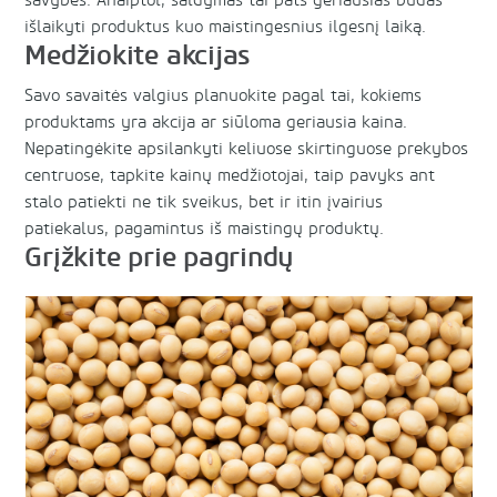
savybes. Anaiptol, šaldymas tai pats geriausias būdas
išlaikyti produktus kuo maistingesnius ilgesnį laiką.
Medžiokite akcijas
Savo savaitės valgius planuokite pagal tai, kokiems
produktams yra akcija ar siūloma geriausia kaina.
Nepatingėkite apsilankyti keliuose skirtinguose prekybos
centruose, tapkite kainų medžiotojai, taip pavyks ant
stalo patiekti ne tik sveikus, bet ir itin įvairius
patiekalus, pagamintus iš maistingų produktų.
Grįžkite prie pagrindų