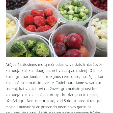
Atėjus šaltiesiems metų mėnesiams, vaisiais ir daržovės
kainuoja kur kas daugiau, nei vasarą ar rudenį. O ir tie,
kurie yra parduodami prekybos centruose, pasižymi kur
kas mažesne maistine verte. Todėl patariame vasarą ar
rudenį, kai vaisiai bei daržovės yra maistingiausi bei
kainuoja kur kas mažiau, nusipirkti daugiau ir tiesiog
užsišaldyti. Nenusistatykite, kad šaldyti produktai yra
mažiau maistingi ar praranda visas savo gerąsias