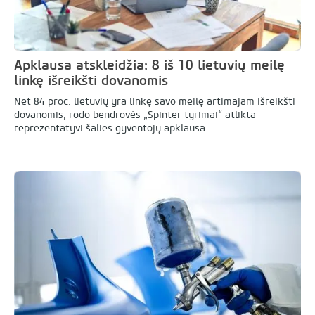
Apklausa atskleidžia: 8 iš 10 lietuvių meilę
linkę išreikšti dovanomis
Net 84 proc. lietuvių yra linkę savo meilę artimajam išreikšti
dovanomis, rodo bendrovės „Spinter tyrimai“ atlikta
reprezentatyvi šalies gyventojų apklausa.