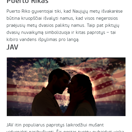
Puerto Rikas
Puerto Riko gyventojai tiki, kad Naujųjų metų išvakarėse
būtina kruopščiai išvalyti namus, kad visos negerosios
praėjusių metų dvasios paliktų namus. Taip pat piktųjų
dvasių nuvaikymą simbolizuoja ir kitas paprotys – tai
kibiro vandens išpylimas pro langą.
JAV
JAV itin populiarus paprotys laikrodžiui mušant