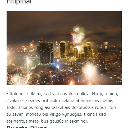
Filipinai
Filipinuose tikima, kad visi apvalūs daiktai Naujųjų metų
išvakarėse padės pritraukti sėkmę ateinančiais metais.
Todėl žmonės rengiasi taškeliais dekoruotus rūbus, turi
su savimi monetų bei valgo vynuoges, tikintis kad
ateinantys metai bus gausūs ir sėkmingi.