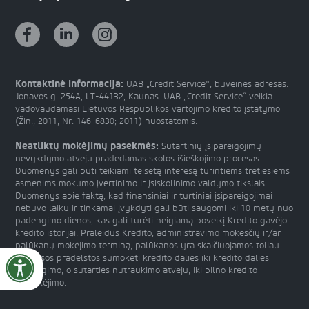
Kontaktinė informacija:
UAB „Credit Service", buveinės adresas:
Jonavos g. 254A, LT-44132, Kaunas. UAB „Credit Service“ veikia
vadovaudamasi Lietuvos Respublikos vartojimo kredito įstatymo
(Žin., 2011, Nr. 146-6830; 2011) nuostatomis.
Neatliktų mokėjimų pasekmės:
Sutartinių įsipareigojimų
nevykdymo atveju pradedamas skolos išieškojimo procesas.
Duomenys gali būti teikiami teisėtą interesą turintiems tretiesiems
asmenims mokumo įvertinimo ir įsiskolinimo valdymo tikslais.
Duomenys apie faktą, kad finansiniai ir turtiniai įsipareigojimai
nebuvo laiku ir tinkamai įvykdyti gali būti saugomi iki 10 metų nuo
padengimo dienos, kas gali turėti neigiamą poveikį Kredito gavėjo
kredito istorijai. Praleidus Kredito, administravimo mokesčių ir/ar
palūkanų mokėjimo terminą, palūkanos yra skaičiuojamos toliau
nuo visos pradelstos sumokėti kredito dalies iki kredito dalies
padengimo, o sutarties nutraukimo atveju, iki pilno kredito
apmokėjimo.