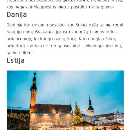
vidurnaktį pasibučiuoti. Šis gestas turėtų nubaidyti viską,
kas negera ir Naujuosius metus pasitikti tik teigiamai.
Danija
Danijoje itin tinkama posakiu, kad šukės nešą laimę, todėl
Naujųjų metų išvakarėsi įprasta sudaužyti senus indus
prie artimųjų ir draugų namų durų. Kuo daugiau šukių
prie durų randama – tuo gausesniu ir sėkmingesnių metų
galima tikėtis.
Estija