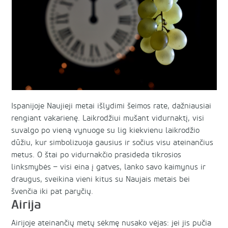
Ispanijoje Naujieji metai išlydimi šeimos rate, dažniausiai
rengiant vakarienę. Laikrodžiui mušant vidurnaktį, visi
suvalgo po vieną vynuoge su lig kiekvienu laikrodžio
dūžiu, kur simbolizuoja gausius ir sočius visu ateinančius
metus. O štai po vidurnakčio prasideda tikrosios
linksmybės – visi eina į gatves, lanko savo kaimynus ir
draugus, sveikina vieni kitus su Naujais metais bei
švenčia iki pat paryčių.
Airija
Airijoje ateinančių metų sėkmę nusako vėjas: jei jis pučia