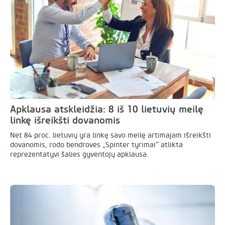
Apklausa atskleidžia: 8 iš 10 lietuvių meilę
linkę išreikšti dovanomis
Net 84 proc. lietuvių yra linkę savo meilę artimajam išreikšti
dovanomis, rodo bendrovės „Spinter tyrimai“ atlikta
reprezentatyvi šalies gyventojų apklausa.