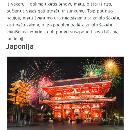
iš vakarų – galima tikėtis lengvų metų, o štai iš rytų
pučiantis vėjas gali atnešti ir sunkumų. Taip pat nuo
naujųjų metų šventimo yra neatsiejama ar amalo šakelė,
kuri neša sėkmę, o po pagalve padėta amalo šakelė
vienišoms moterims gali padėti susapnuoti savo būsimą
mylimąjį.
Japonija