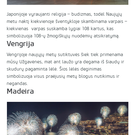
Japonijoje vyraujanti religija – budizmas, todėl Naujųjų
metu naktį kiekvienoje šventykloje skambinama varpais –
kiekvienas varpas suskamba lygiai 108 kartus, kas
simbolizuoja 108-ų žmogiškųjų nuodėmių atsikratymą.
Vengrija
Vengrijoje naujųjų metų sutiktuvės šiek tiek primenama
mūsų Užgavėnes, mat ant laužo yra degama iš šiaudų ir
skudurų pagaminta lėlė. Šios lėlės deginimas
simbolizuoja visus praėjusių metų blogus nutikimus ir
negandas.
Madeira