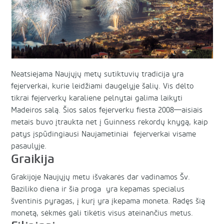
Neatsiejama Naujųjų metų sutiktuvių tradicija yra
fejerverkai, kurie leidžiami daugelyje šalių. Vis dėlto
tikrai fejerverkų karaliene pelnytai galima laikyti
Madeiros salą. Šios salos fejerverku fiesta 2008—aisiais
metais buvo įtraukta net į Guinness rekordų knygą, kaip
patys įspūdingiausi Naujametiniai fejerverkai visame
pasaulyje.
Graikija
Grakijoje Naujųjų metu išvakarės dar vadinamos Šv.
Baziliko diena ir šia proga yra kepamas specialus
šventinis pyragas, į kurį yra įkepama moneta. Radęs šią
monetą, sėkmės gali tikėtis visus ateinančius metus.