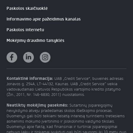
Paskolos skaičiuoklė
Informavimo apie pažeidimus kanalas
Paskolos internetu
Mokėjimų draudimo taisyklės
Kontaktinė informacija:
UAB „Credit Service", buveinės adresas:
Jonavos g. 254A, LT-44132, Kaunas. UAB „Credit Service“ veikia
vadovaudamasi Lietuvos Respublikos vartojimo kredito įstatymo
(Žin., 2011, Nr. 146-6830; 2011) nuostatomis.
Neatliktų mokėjimų pasekmės:
Sutartinių įsipareigojimų
nevykdymo atveju pradedamas skolos išieškojimo procesas.
Duomenys gali būti teikiami teisėtą interesą turintiems tretiesiems
asmenims mokumo įvertinimo ir įsiskolinimo valdymo tikslais.
Duomenys apie faktą, kad finansiniai ir turtiniai įsipareigojimai
nebuvo laiku ir tinkamai įvykdyti gali būti saugomi iki 10 metų nuo