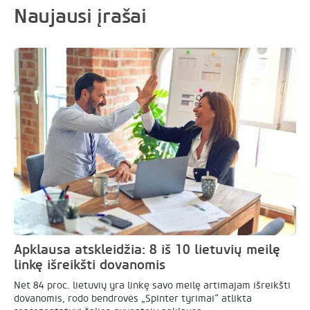
Naujausi įrašai
Apklausa atskleidžia: 8 iš 10 lietuvių meilę
linkę išreikšti dovanomis
Net 84 proc. lietuvių yra linkę savo meilę artimajam išreikšti
dovanomis, rodo bendrovės „Spinter tyrimai“ atlikta