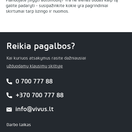
Planuojate įsigyti automobilį? Yra ne vienas būdas kaip tą
galite padaryti - susipažinkite kokie yra pagrindiniai
skirtumai tarp lizingo ir nuomos.
Reikia pagalbos?
Kai kuriuos atsakymus rasite dažniausiai
užduodamų klausimų skiltyje
0 700 777 88
+370 700 777 88
info@vivus.lt
Darbo laikas