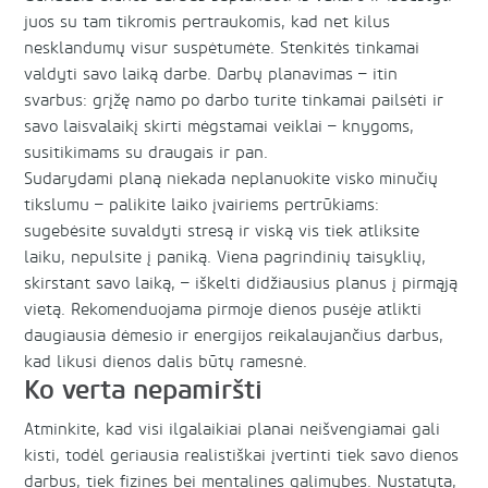
juos su tam tikromis pertraukomis, kad net kilus
nesklandumų visur suspėtumėte. Stenkitės tinkamai
valdyti savo laiką darbe. Darbų planavimas – itin
svarbus: grįžę namo po darbo turite tinkamai pailsėti ir
savo laisvalaikį skirti mėgstamai veiklai – knygoms,
susitikimams su draugais ir pan.
Sudarydami planą niekada neplanuokite visko minučių
tikslumu – palikite laiko įvairiems pertrūkiams:
sugebėsite suvaldyti stresą ir viską vis tiek atliksite
laiku, nepulsite į paniką. Viena pagrindinių taisyklių,
skirstant savo laiką, – iškelti didžiausius planus į pirmąją
vietą. Rekomenduojama pirmoje dienos pusėje atlikti
daugiausia dėmesio ir energijos reikalaujančius darbus,
kad likusi dienos dalis būtų ramesnė.
Ko verta nepamiršti
Atminkite, kad visi ilgalaikiai planai neišvengiamai gali
kisti, todėl geriausia realistiškai įvertinti tiek savo dienos
darbus, tiek fizines bei mentalines galimybes. Nustatyta,