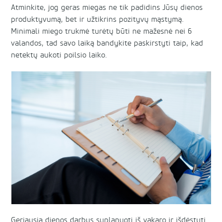
Atminkite, jog geras miegas ne tik padidins Jūsų dienos
produktyvumą, bet ir užtikrins pozityvų mąstymą.
Minimali miego trukmė turėtų būti ne mažesnė nei 6
valandos, tad savo laiką bandykite paskirstyti taip, kad
netektų aukoti poilsio laiko.
Geriausia dienos darbus suplanuoti iš vakaro ir išdėstyti