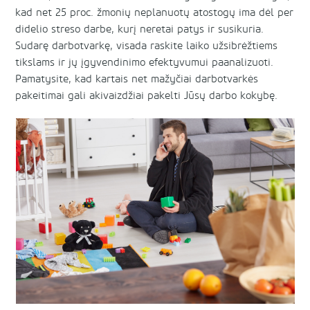
kad net 25 proc. žmonių neplanuotų atostogų ima dėl per
didelio streso darbe, kurį neretai patys ir susikuria.
Sudarę darbotvarkę, visada raskite laiko užsibrėžtiems
tikslams ir jų įgyvendinimo efektyvumui paanalizuoti.
Pamatysite, kad kartais net mažyčiai darbotvarkės
pakeitimai gali akivaizdžiai pakelti Jūsų darbo kokybę.