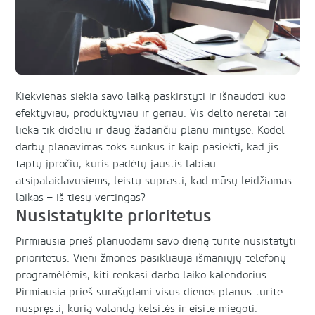
Kiekvienas siekia savo laiką paskirstyti ir išnaudoti kuo
efektyviau, produktyviau ir geriau. Vis dėlto neretai tai
lieka tik dideliu ir daug žadančiu planu mintyse. Kodėl
darbų planavimas toks sunkus ir kaip pasiekti, kad jis
taptų įpročiu, kuris padėtų jaustis labiau
atsipalaidavusiems, leistų suprasti, kad mūsų leidžiamas
laikas – iš tiesų vertingas?
Nusistatykite prioritetus
Pirmiausia prieš planuodami savo dieną turite nusistatyti
prioritetus. Vieni žmonės pasikliauja išmaniųjų telefonų
programėlėmis, kiti renkasi darbo laiko kalendorius.
Pirmiausia prieš surašydami visus dienos planus turite
nuspręsti, kurią valandą kelsitės ir eisite miegoti.