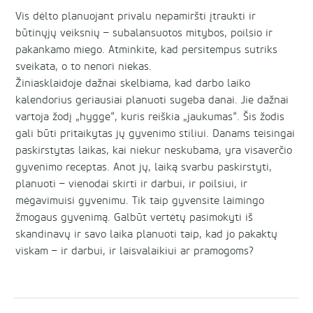
Vis dėlto planuojant privalu nepamiršti įtraukti ir
būtinųjų veiksnių – subalansuotos mitybos, poilsio ir
pakankamo miego. Atminkite, kad persitempus sutriks
sveikata, o to nenori niekas.
Žiniasklaidoje dažnai skelbiama, kad darbo laiko
kalendorius geriausiai planuoti sugeba danai. Jie dažnai
vartoja žodį „hygge“, kuris reiškia „jaukumas“. Šis žodis
gali būti pritaikytas jų gyvenimo stiliui. Danams teisingai
paskirstytas laikas, kai niekur neskubama, yra visaverčio
gyvenimo receptas. Anot jų, laiką svarbu paskirstyti,
planuoti – vienodai skirti ir darbui, ir poilsiui, ir
mėgavimuisi gyvenimu. Tik taip gyvensite laimingo
žmogaus gyvenimą. Galbūt vertėtų pasimokyti iš
skandinavų ir savo laika planuoti taip, kad jo pakaktų
viskam – ir darbui, ir laisvalaikiui ar pramogoms?