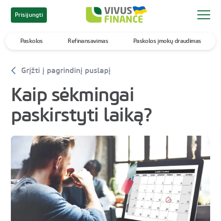
Prisijungti
Paskolos
Refinansavimas
Paskolos įmokų draudimas
Grįžti į pagrindinį puslapį
Kaip sėkmingai
paskirstyti laiką?