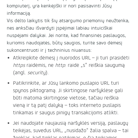
kompiuterį, yra kenkėjiški ir nori pasisavinti Jūsų
informaciją.
Vis dėlto laikytis tik šių atsargumo priemonių neužtenka,
nes anksčiau išvardyti įspėjimai labiau intuiciškai
nuspėjami dalykai. Jei norite, kad finansinės paslaugos,
kuriomis naudojatės, būtų saugios, turite savo dėmesį
sukoncentruoti ir į techninius niuansus:
Atkreipkite dėmesį į nuorodos URL – ji turi prasidėti
https
raidėmis, ne
http
: raidė „s“ reiškia saugumą
(angl.
security
).
Patikrinkite, ar Jūsų lankomo puslapio URL turi
spynos piktogramą. Ji skirtingose naršyklėse gali
būti matoma skirtingose vietose, tačiau reiškia
vieną ir tą patį dalyką – toks interneto puslapis
tinkamas ir saugus pinigų transakcijoms atlikti.
Jei naudojate naujausią naršyklės versiją, paslaugų
teikėjas, suvedus URL, „nusidažo“ žalia spalva – tai
ženklas, kad tinklas patikimas, o čia teikiamos