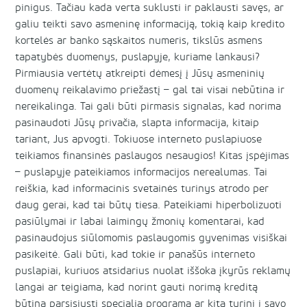
pinigus. Tačiau kada verta suklusti ir paklausti savęs, ar
galiu teikti savo asmeninę informaciją, tokią kaip kredito
kortelės ar banko sąskaitos numeris, tikslūs asmens
tapatybės duomenys, puslapyje, kuriame lankausi?
Pirmiausia vertėtų atkreipti dėmesį į Jūsų asmeninių
duomenų reikalavimo priežastį – gal tai visai nebūtina ir
nereikalinga. Tai gali būti pirmasis signalas, kad norima
pasinaudoti Jūsų privačia, slapta informacija, kitaip
tariant, Jus apvogti. Tokiuose interneto puslapiuose
teikiamos finansinės paslaugos nesaugios! Kitas įspėjimas
– puslapyje pateikiamos informacijos nerealumas. Tai
reiškia, kad informacinis svetainės turinys atrodo per
daug gerai, kad tai būtų tiesa. Pateikiami hiperbolizuoti
pasiūlymai ir labai laimingų žmonių komentarai, kad
pasinaudojus siūlomomis paslaugomis gyvenimas visiškai
pasikeitė. Gali būti, kad tokie ir panašūs interneto
puslapiai, kuriuos atsidarius nuolat iššoka įkyrūs reklamų
langai ar teigiama, kad norint gauti norimą kreditą
būtina parsisiųsti specialią programą ar kitą turinį į savo