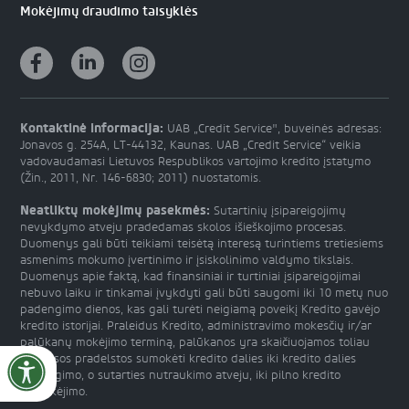
Mokėjimų draudimo taisyklės
Kontaktinė informacija:
UAB „Credit Service", buveinės adresas:
Jonavos g. 254A, LT-44132, Kaunas. UAB „Credit Service“ veikia
vadovaudamasi Lietuvos Respublikos vartojimo kredito įstatymo
(Žin., 2011, Nr. 146-6830; 2011) nuostatomis.
Neatliktų mokėjimų pasekmės:
Sutartinių įsipareigojimų
nevykdymo atveju pradedamas skolos išieškojimo procesas.
Duomenys gali būti teikiami teisėtą interesą turintiems tretiesiems
asmenims mokumo įvertinimo ir įsiskolinimo valdymo tikslais.
Duomenys apie faktą, kad finansiniai ir turtiniai įsipareigojimai
nebuvo laiku ir tinkamai įvykdyti gali būti saugomi iki 10 metų nuo
padengimo dienos, kas gali turėti neigiamą poveikį Kredito gavėjo
kredito istorijai. Praleidus Kredito, administravimo mokesčių ir/ar
palūkanų mokėjimo terminą, palūkanos yra skaičiuojamos toliau
nuo visos pradelstos sumokėti kredito dalies iki kredito dalies
padengimo, o sutarties nutraukimo atveju, iki pilno kredito
apmokėjimo.