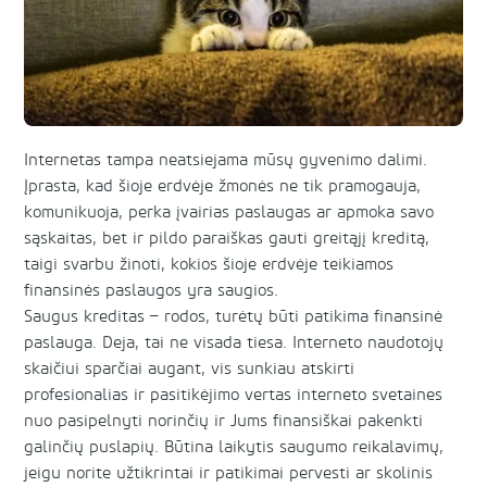
Internetas tampa neatsiejama mūsų gyvenimo dalimi.
Įprasta, kad šioje erdvėje žmonės ne tik pramogauja,
komunikuoja, perka įvairias paslaugas ar apmoka savo
sąskaitas, bet ir pildo paraiškas gauti greitąjį kreditą,
taigi svarbu žinoti, kokios šioje erdvėje teikiamos
finansinės paslaugos yra saugios.
Saugus kreditas – rodos, turėtų būti patikima finansinė
paslauga. Deja, tai ne visada tiesa. Interneto naudotojų
skaičiui sparčiai augant, vis sunkiau atskirti
profesionalias ir pasitikėjimo vertas interneto svetaines
nuo pasipelnyti norinčių ir Jums finansiškai pakenkti
galinčių puslapių. Būtina laikytis saugumo reikalavimų,
jeigu norite užtikrintai ir patikimai pervesti ar skolinis