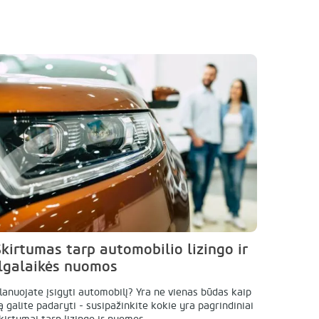
Skirtumas tarp automobilio lizingo ir
ilgalaikės nuomos
lanuojate įsigyti automobilį? Yra ne vienas būdas kaip
ą galite padaryti - susipažinkite kokie yra pagrindiniai