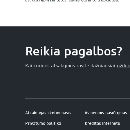
atlikta reprezentatyvi šalies gyventojų apklausa.
Reikia pagalbos?
Kai kuriuos atsakymus rasite dažniausiai
užduo
Atsakingas skolinimasis
Asmeninis pasiūlymas
Privatumo politika
Kreditas internetu