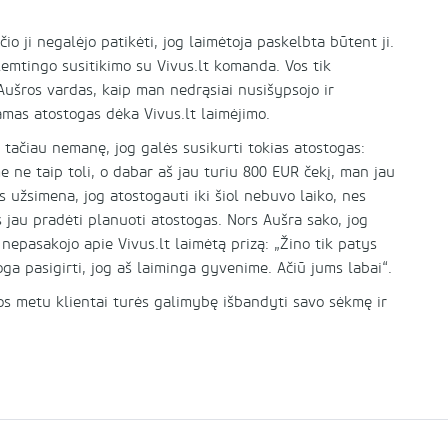
o ji negalėjo patikėti, jog laimėtoja paskelbta būtent ji.
ė lemtingo susitikimo su Vivus.lt komanda. Vos tik
Aušros vardas, kaip man nedrąsiai nusišypsojo ir
amas atostogas dėka Vivus.lt laimėjimo.
 tačiau nemanę, jog galės susikurti tokias atostogas:
 ne taip toli, o dabar aš jau turiu 800 EUR čekį, man jau
s užsimena, jog atostogauti iki šiol nebuvo laiko, nes
jau pradėti planuoti atostogas. Nors Aušra sako, jog
nepasakojo apie Vivus.lt laimėtą prizą: „Žino tik patys
oga pasigirti, jog aš laiminga gyvenime. Ačiū jums labai“.
rios metu klientai turės galimybę išbandyti savo sėkmę ir