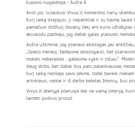
kupono nugalėtoja - Aušra A.
Anot jos, sulaukusi Vivus.lt komandos narių skambuči
Kurį laiką dvejojusi, ji nepatikliai ir su baimę lauk
pamačiusi didžiulį dovanų čekį ant kurio užrašytas 
akivaizdu patikėjo, jog dabar galės planuoti nemok
Aušra užsiminė, jog planavo atostogas jau ankščiau,
„Spalio mėnesį, žadėjome atostogauti, bet planavome
mokėti nebereikės , galėsime vykti ir toliau“. Moteri
daug dirbo, bet dabar bus pats palankiausias metas 
kurį laiką netikėjo savo sėkme, todėl beveik niekam 
artimiausi; vaikai ir iš darbo keletas žmonių, bus pr
Vivus.lt ateityje planuoja dar ne vieną loteriją, ku
laimėti puikius prizus!