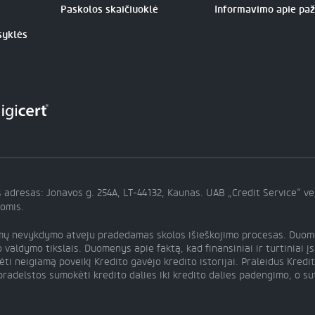
Paskolos skaičiuoklė
Informavimo apie pa
syklės
 adresas: Jonavos g. 254A, LT-44132, Kaunas. UAB „Credit Service“ v
tomis.
imų nevykdymo atveju pradedamas skolos išieškojimo procesas. Duomen
aldymo tikslais. Duomenys apie faktą, kad finansiniai ir turtiniai įsi
ėti neigiamą poveikį Kredito gavėjo kredito istorijai. Praleidus Kre
radelstos sumokėti kredito dalies iki kredito dalies padengimo, o su