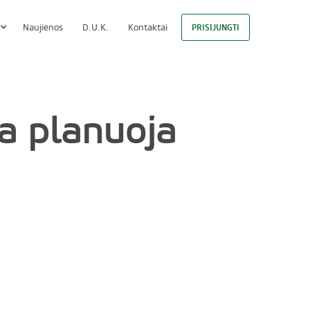
Naujienos
D.U.K.
Kontaktai
PRISIJUNGTI
ja planuoja