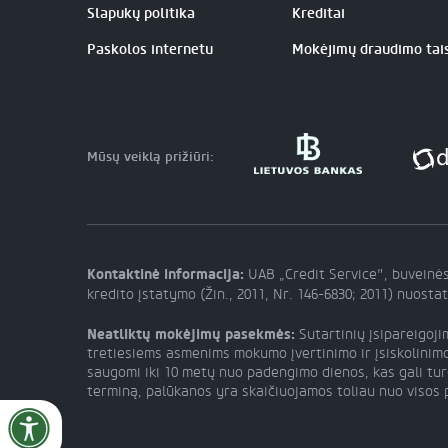
Slapukų politika
Kreditai
Paskolos internetu
Mokėjimų draudimo tai
Mūsų veiklą prižiūri:
Kontaktinė informacija:
UAB „Credit Service", buveinės
kredito įstatymo (Žin., 2011, Nr. 146-6830; 2011) nuosta
Neatliktų mokėjimų pasekmės:
Sutartinių įsipareigoj
tretiesiems asmenims mokumo įvertinimo ir įsiskolinimo v
saugomi iki 10 metų nuo padengimo dienos, kas gali tur
terminą, palūkanos yra skaičiuojamos toliau nuo visos p