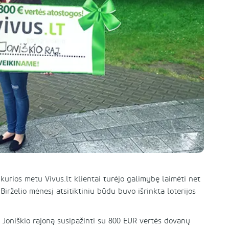
 kurios metu Vivus.lt klientai turėjo galimybę laimėti net
irželio mėnesį atsitiktiniu būdu buvo išrinkta loterijos
į Joniškio rajoną susipažinti su 800 EUR vertės dovanų