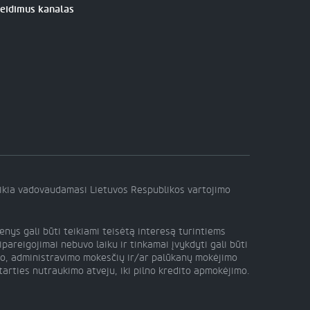
žeidimus kanalas
eikia vadovaudamasi Lietuvos Respublikos vartojimo
ys gali būti teikiami teisėtą interesą turintiems
pareigojimai nebuvo laiku ir tinkamai įvykdyti gali būti
dito, administravimo mokesčių ir/ar palūkanų mokėjimo
tarties nutraukimo atveju, iki pilno kredito apmokėjimo.