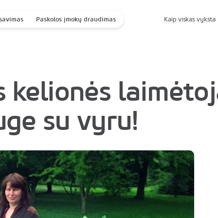
savimas
Paskolos įmokų draudimas
Kaip viskas vyksta
 kelionės laimėto
uge su vyru!