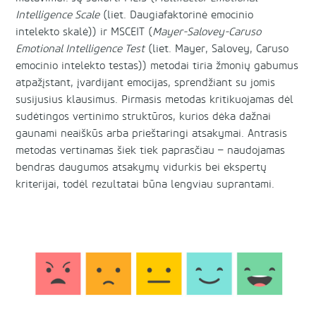
Intelligence Scale
(liet. Daugiafaktorinė emocinio
intelekto skalė)) ir MSCEIT (
Mayer-Salovey-Caruso
Emotional Intelligence Test
(liet. Mayer, Salovey, Caruso
emocinio intelekto testas)) metodai tiria žmonių gabumus
atpažįstant, įvardijant emocijas, sprendžiant su jomis
susijusius klausimus. Pirmasis metodas kritikuojamas dėl
sudėtingos vertinimo struktūros, kurios dėka dažnai
gaunami neaiškūs arba prieštaringi atsakymai. Antrasis
metodas vertinamas šiek tiek paprasčiau – naudojamas
bendras daugumos atsakymų vidurkis bei ekspertų
kriterijai, todėl rezultatai būna lengviau suprantami.