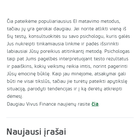
Čia pateikėme populiariausius EI matavimo metodus,
tačiau jų yra gerokai daugiau. Jei norite atlikti vieną iš
šių testų, konsultuokitės su savo psichologu, kuris galės
Jus nukreipti tinkamiausia linkme ir padės išsirinkti
labiausiai Jūsų poreikius atitinkantį metodą. Psichologas
taip pat Jums pagelbės interpretuojant testo rezultatus
ir paaiškins, kokių veiksmų reikia imtis, norint pagerinti
Jūsų emocinę būklę. Kaip jau minėjome, atsakymai gali
būti ne visai tikslūs, tačiau jie turėtų pateikti apytikslę
situaciją, parodyti tendencijas ir į ką derėtų atkreipti
dėmesį.
čia
Daugiau Vivus Finance naujienų rasite
.
Naujausi įrašai