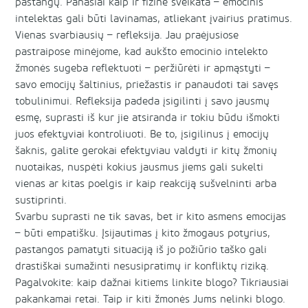
pastangų. Panašiai kaip ir fizinė sveikata – emocinis
intelektas gali būti lavinamas, atliekant įvairius pratimus.
Vienas svarbiausių – refleksija. Jau praėjusiose
pastraipose minėjome, kad aukšto emocinio intelekto
žmonės sugeba reflektuoti – peržiūrėti ir apmąstyti –
savo emocijų šaltinius, priežastis ir panaudoti tai savęs
tobulinimui. Refleksija padeda įsigilinti į savo jausmų
esmę, suprasti iš kur jie atsiranda ir tokiu būdu išmokti
juos efektyviai kontroliuoti. Be to, įsigilinus į emocijų
šaknis, galite gerokai efektyviau valdyti ir kitų žmonių
nuotaikas, nuspėti kokius jausmus jiems gali sukelti
vienas ar kitas poelgis ir kaip reakciją sušvelninti arba
sustiprinti.
Svarbu suprasti ne tik savas, bet ir kito asmens emocijas
– būti empatišku. Įsijautimas į kito žmogaus potyrius,
pastangos pamatyti situaciją iš jo požiūrio taško gali
drastiškai sumažinti nesusipratimų ir konfliktų riziką.
Pagalvokite: kaip dažnai kitiems linkite blogo? Tikriausiai
pakankamai retai. Taip ir kiti žmonės Jums nelinki blogo.