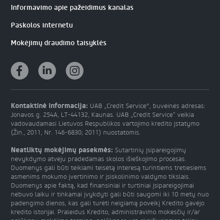
Informavimo apie pažeidimus kanalas
Paskolos internetu
Mokėjimų draudimo taisyklės
Kontaktinė informacija:
UAB „Credit Service", buveinės adresas:
Jonavos g. 254A, LT-44132, Kaunas. UAB „Credit Service“ veikia
vadovaudamasi Lietuvos Respublikos vartojimo kredito įstatymo
(Žin., 2011, Nr. 146-6830; 2011) nuostatomis.
Neatliktų mokėjimų pasekmės:
Sutartinių įsipareigojimų
nevykdymo atveju pradedamas skolos išieškojimo procesas.
Duomenys gali būti teikiami teisėtą interesą turintiems tretiesiems
asmenims mokumo įvertinimo ir įsiskolinimo valdymo tikslais.
Duomenys apie faktą, kad finansiniai ir turtiniai įsipareigojimai
nebuvo laiku ir tinkamai įvykdyti gali būti saugomi iki 10 metų nuo
padengimo dienos, kas gali turėti neigiamą poveikį Kredito gavėjo
kredito istorijai. Praleidus Kredito, administravimo mokesčių ir/ar