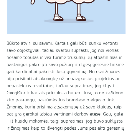
Būkite atviri su savimi. Kartais gali būti sunku vertinti
save objektyviai, tačiau svarbu suprasti, jog nei vienas
nesame tobulas ir visi turime trūkumų. Jų atpažinimas ir
pastangos pakreipti savo požiūrį ir elgesį geresne linkme
gali kardinaliai pakeisti Jūsų gyvenimą. Neretai žmonės
bijo prisiimti atsakomybę už nepavykusius projektus ar
nepasiektus rezultatus, tačiau supratimas, jog klysti
žmogiška ir kartais pritrūksta būtent Jūsų, o ne kažkieno
kito pastangų, pastūmės Jus brandesnio elgesio link.
Žmonės, kurie prisiima atsakomybę už savo klaidas, taip
pat yra gerokai labiau vertinami darbovietėse. Galų gale
– iš klaidų mokomės, taigi supratimas, jog buvo suklysta
ir žinojimas kaip to išvengti padės Jums pasiekti geresnių