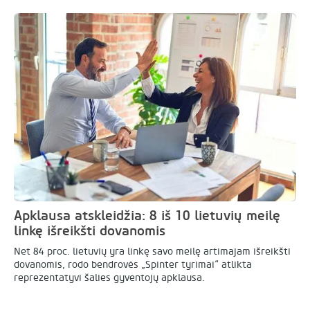
Apklausa atskleidžia: 8 iš 10 lietuvių meilę
linkę išreikšti dovanomis
Net 84 proc. lietuvių yra linkę savo meilę artimajam išreikšti
dovanomis, rodo bendrovės „Spinter tyrimai“ atlikta
reprezentatyvi šalies gyventojų apklausa.