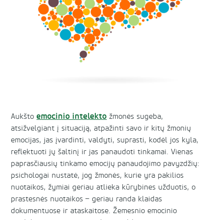
emocinio intelekto
Aukšto
žmonės sugeba,
atsižvelgiant į situaciją, atpažinti savo ir kitų žmonių
emocijas, jas įvardinti, valdyti, suprasti, kodėl jos kyla,
reflektuoti jų šaltinį ir jas panaudoti tinkamai. Vienas
paprasčiausių tinkamo emocijų panaudojimo pavyzdžių:
psichologai nustatė, jog žmonės, kurie yra pakilios
nuotaikos, žymiai geriau atlieka kūrybines užduotis, o
prastesnės nuotaikos – geriau randa klaidas
dokumentuose ir ataskaitose. Žemesnio emocinio