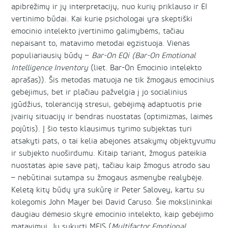
apibrėžimų ir jų interpretacijų, nuo kurių priklauso ir EI
vertinimo būdai. Kai kurie psichologai yra skeptiški
emocinio intelekto įvertinimo galimybėms, tačiau
nepaisant to, matavimo metodai egzistuoja. Vienas
populiariausių būdų –
Bar-On EQi
(Bar-On Emotional
Intelligence Inventory
(liet. Bar-On Emocinio intelekto
aprašas)). Šis metodas matuoja ne tik žmogaus emocinius
gebėjimus, bet ir plačiau pažvelgia į jo socialinius
įgūdžius, toleranciją stresui, gebėjimą adaptuotis prie
įvairių situacijų ir bendras nuostatas (optimizmas, laimės
pojūtis). Į šio testo klausimus tyrimo subjektas turi
atsakyti pats, o tai kelia abejones atsakymų objektyvumu
ir subjekto nuoširdumu. Kitaip tariant, žmogus pateikia
nuostatas apie save patį, tačiau kaip žmogus atrodo sau
– nebūtinai sutampa su žmogaus asmenybe realybėje.
Keletą kitų būdų yra sukūrę ir Peter Salovey, kartu su
kolegomis John Mayer bei David Caruso. Šie mokslininkai
daugiau dėmesio skyrė emocinio intelekto, kaip gebėjimo
matavimui. Jų sukurti MEIS (
Multifactor Emotional