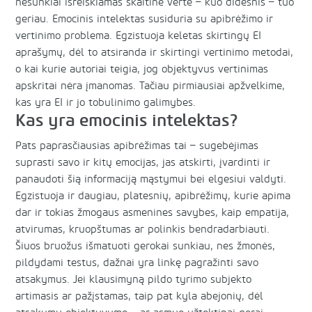
nesunkiai išreiškiamas skaitine verte – kuo didesnis – tuo
geriau. Emocinis intelektas susiduria su apibrėžimo ir
vertinimo problema. Egzistuoja keletas skirtingų EI
aprašymų, dėl to atsiranda ir skirtingi vertinimo metodai,
o kai kurie autoriai teigia, jog objektyvus vertinimas
apskritai nėra įmanomas. Tačiau pirmiausiai apžvelkime,
kas yra EI ir jo tobulinimo galimybes.
Kas yra emocinis intelektas?
Pats paprasčiausias apibrėžimas tai – sugebėjimas
suprasti savo ir kitų emocijas, jas atskirti, įvardinti ir
panaudoti šią informaciją mąstymui bei elgesiui valdyti.
Egzistuoja ir daugiau, platesnių, apibrėžimų, kurie apima
dar ir tokias žmogaus asmenines savybes, kaip empatija,
atvirumas, kruopštumas ar polinkis bendradarbiauti.
Šiuos bruožus išmatuoti gerokai sunkiau, nes žmonės,
pildydami testus, dažnai yra linkę pagražinti savo
atsakymus. Jei klausimyną pildo tyrimo subjekto
artimasis ar pažįstamas, taip pat kyla abejonių, dėl