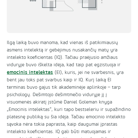
Ilgą laiką buvo manoma, kad vienas iš patikimiausių
asmens intelektą ir gebėjimus nusakančių matų yra
intelekto koeficientas (IQ). Tačiau praėjusio amžiaus
viduryje buvo iškelta idėja, kad taip pat egzistuoja ir
emocinis intelektas
(EI), kuris, jei ne svarbesnis, yra
bent jau toks pat svarbus kaip ir IQ. Kurį laiką EI
terminas buvo gajus tik akademinėje aplinkoje – tarp
psichologų. Dešimtojo dešimtmečio viduryje jį į
visuomenės akiratį įstūmė Daniel Goleman knyga
„Emocinis intelektas“, kuri tapo bestseleriu ir supažindino
platesnę publiką su šia idėja. Tačiau emocinio intelekto
sąvoka nėra tokia paprasta, kaip daugumai įprastas
intelekto koeficientas. IQ gali būti matuojamas ir