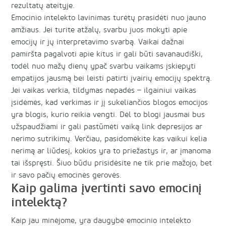
rezultatų ateityje.
Emocinio intelekto lavinimas turėtų prasidėti nuo jauno
amžiaus. Jei turite atžalų, svarbu juos mokyti apie
emocijų ir jų interpretavimo svarbą. Vaikai dažnai
pamiršta pagalvoti apie kitus ir gali būti savanaudiški,
todėl nuo mažų dienų ypač svarbu vaikams įskiepyti
empatijos jausmą bei leisti patirti įvairių emocijų spektrą.
Jei vaikas verkia, tildymas nepadės – ilgainiui vaikas
įsidėmės, kad verkimas ir jį sukeliančios blogos emocijos
yra blogis, kurio reikia vengti. Dėl to blogi jausmai bus
užspaudžiami ir gali pastūmėti vaiką link depresijos ar
nerimo sutrikimų. Verčiau, pasidomėkite kas vaikui kelia
nerimą ar liūdesį, kokios yra to priežastys ir, ar įmanoma
tai išspręsti. Šiuo būdu prisidėsite ne tik prie mažojo, bet
ir savo pačių emocinės gerovės.
Kaip galima įvertinti savo emocinį
intelektą?
Kaip jau minėjome, yra daugybė emocinio intelekto