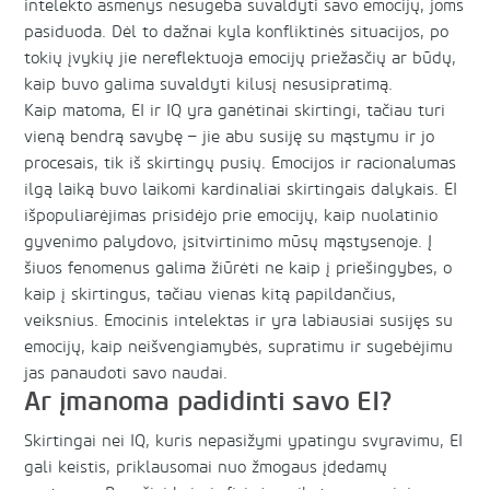
intelekto asmenys nesugeba suvaldyti savo emocijų, joms
pasiduoda. Dėl to dažnai kyla konfliktinės situacijos, po
tokių įvykių jie nereflektuoja emocijų priežasčių ar būdų,
kaip buvo galima suvaldyti kilusį nesusipratimą.
Kaip matoma, EI ir IQ yra ganėtinai skirtingi, tačiau turi
vieną bendrą savybę – jie abu susiję su mąstymu ir jo
procesais, tik iš skirtingų pusių. Emocijos ir racionalumas
ilgą laiką buvo laikomi kardinaliai skirtingais dalykais. EI
išpopuliarėjimas prisidėjo prie emocijų, kaip nuolatinio
gyvenimo palydovo, įsitvirtinimo mūsų mąstysenoje. Į
šiuos fenomenus galima žiūrėti ne kaip į priešingybes, o
kaip į skirtingus, tačiau vienas kitą papildančius,
veiksnius. Emocinis intelektas ir yra labiausiai susijęs su
emocijų, kaip neišvengiamybės, supratimu ir sugebėjimu
jas panaudoti savo naudai.
Ar įmanoma padidinti savo EI?
Skirtingai nei IQ, kuris nepasižymi ypatingu svyravimu, EI
gali keistis, priklausomai nuo žmogaus įdedamų