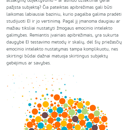
atsakymų objektyvumo – ar asmuo užtektinai gerai
pažįsta subjektą? Čia pateiktas apibrėžimas gali būti
laikomas labiausiai baziniu, kurio pagalba galima pradėti
studijuoti EI ir jo vertinimą. Pagal jį įmanoma daugiau ar
mažiau tiksliai nustatyti žmogaus emocinio intelekto
galimybes. Remiantis įvairiais apibrėžimais, yra sukurta
daugybė EI testavimo metodų ir skalių, dėl šių priežasčių
emocinio intelekto nustatymas tampa komplikuotu, nes
skirtingi būdai dažnai matuoja skirtingus subjektų
gebėjimus ar savybes.